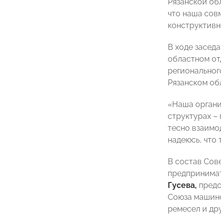
Рязанской об
что наша сов
конструктивн
В ходе засед
областном о
региональног
Рязанском о
«Наша органи
структурах –
тесно взаимо
надеюсь, что 
В состав Сов
предпринима
Гусева,
предс
Союза машино
ремесел и др