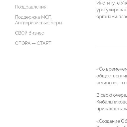
Институте Уп
Поздравления
урегулирова
органами вла
Поддержка МСП.
Антикризисные меры
СВОй бизнес
ОПОРА — СТАРТ
«Со временем
общественник
региона», - 
В свою очере
Кибальниково
принадлежала
«Создание Об