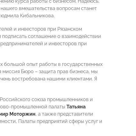
нению курса работы с бизнесом. Надеюсь,
 нашего вмешательства вопросам станет
Людмила Кибальникова.
телей и инвесторов при Рязанском
 подписать соглашение о взаимодействии
предпринимателей и инвесторов при
х большой опыт работы в государственных
я миссия Бюро – защита прав бизнеса, мы
очень востребована нашими клиентами. Я
я Российского союза промышленников и
ргово-промышленной палаты
Татьяна
мир Моторжин
, а также представители
мости, Палаты предприятий сферы услуг и