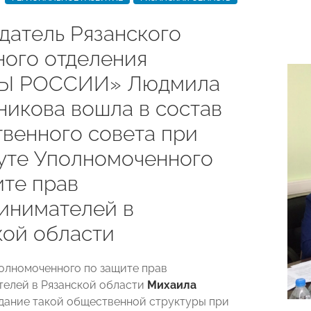
датель Рязанского
ного отделения
Ы РОССИИ» Людмила
никова вошла в состав
венного совета при
уте Уполномоченного
ите прав
инимателей в
кой области
олномоченного по защите прав
елей в Рязанской области
Михаила
здание такой общественной структуры при