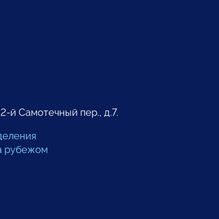
 2-й Самотечный пер., д.7.
деления
а рубежом