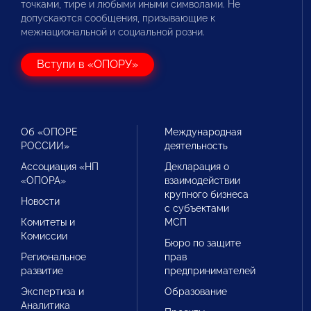
точками, тире и любыми иными символами. Не
допускаются сообщения, призывающие к
межнациональной и социальной розни.
Вступи в «ОПОРУ»
Об «ОПОРЕ
Международная
РОССИИ»
деятельность
Ассоциация «НП
Декларация о
«ОПОРА»
взаимодействии
крупного бизнеса
Новости
с субъектами
Комитеты и
МСП
Комиссии
Бюро по защите
Региональное
прав
развитие
предпринимателей
Экспертиза и
Образование
Аналитика