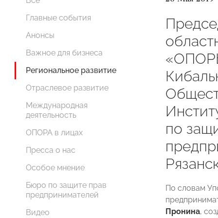
Все
Главные события
Предсе
Анонсы
област
Важное для бизнеса
«ОПОР
Региональное развитие
Кибаль
Отраслевое развитие
Общест
Международная
Инстит
деятельность
по защ
ОПОРА в лицах
предпр
Пресса о нас
Рязанс
Особое мнение
Бюро по защите прав
По словам Уп
предпринимателей
предпринимат
Пронина
, со
Видео