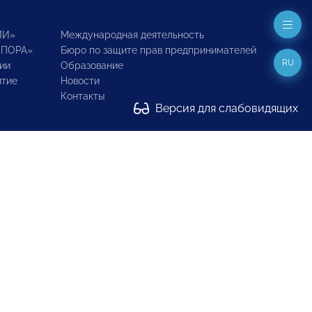
ИИ»
Международная деятельность
ОПОРА»
Бюро по защите прав предпринимателей
RU
ии
Образование
итие
Новости
Контакты
Версия для слабовидящих