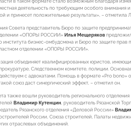
ласти в таком формате стало возможным благодаря изме
местная деятельность по требующим особого внимания и
ой и принесет положительные результаты», – отметила 
ания Совета представитель Бюро по защите предпринима
тделении «ОПОРЫ РОССИИ»
Илья Мещеряков
предложил
о института бизнес-омбудсмена и Бюро по защите прав 
бластном отделении «ОПОРЫ РОССИИ».
зация объединяет квалифицированных юристов, имеющи
 прокуратуре, Следственном комитете, полиции. Основна
действуем с адвокатами. Помощь в формате «Pro bono» 
такой союз даст синергический эффект, – отметил он.
ета также вошли руководитель регионального отделени
телей
Владимир Кутенцин
, руководитель Рязанской То
едатель Рязанского отделения «Деловой России»
Влади
строителей России, Союза строителей, Палаты недвижи
угих отраслевых объединений.