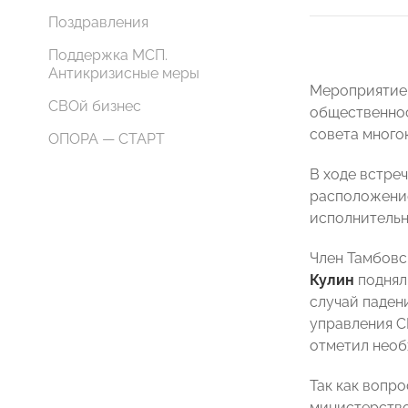
Поздравления
Поддержка МСП.
Антикризисные меры
Мероприятие 
СВОй бизнес
общественнос
совета много
ОПОРА — СТАРТ
В ходе встре
расположение
исполнительн
Член Тамбовс
Кулин
поднял
случай паден
управления С
отметил необ
Так как вопр
министерство