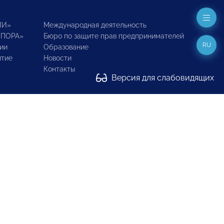
ИИ»
Международная деятельность
ОПОРА»
Бюро по защите прав предпринимателей
RU
ии
Образование
итие
Новости
Контакты
Версия для слабовидящих