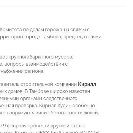
омитета по делам горожан и связям с
рриторий города Тамбова, председателями
ывоз крупногабаритного мусора,
е, вопросы взаимодействия с
снабжения региона.
тавитель строительной компании
Кирилл
ных домов. В Тамбове широко известен
твенными органами следственного
енная проверка. Кирилл Кулин особенно
ого напрямую зависит безопасность людей.
е 9 февраля провести круглый стол с
едатель Комитета ЖКХ Тамбовской «ОПОРЫ