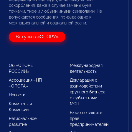
оскорбления, даже в случае замены букв
точками, тире и любыми иными символами. Не
допускаются сообщения, призывающие к
межнациональной и социальной розни.
Вступи в «ОПОРУ»
Об «ОПОРЕ
Международная
РОССИИ»
деятельность
Ассоциация «НП
Декларация о
«ОПОРА»
взаимодействии
крупного бизнеса
Новости
с субъектами
Комитеты и
МСП
Комиссии
Бюро по защите
Региональное
прав
развитие
предпринимателей