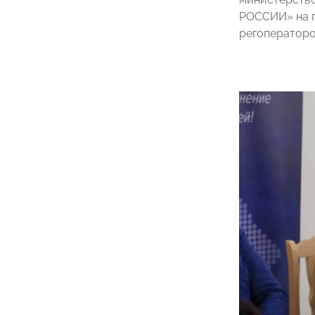
РОССИИ» на п
регоператоро