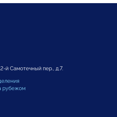
 2-й Самотечный пер., д.7.
деления
а рубежом