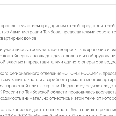
прошло с участием предпринимателей, представителей К
тью Администрации Тамбова, председателями совета те
квартирных домов.
чи участники затронули такие вопросы, как хранение и в
 контейнерных площадок для отходов и их оборудовани
ой властью и представителями единого оператора водо
кого регионального отделения «ОПОРЫ РОССИИ», предс
 тему капитального и аварийного ремонта многоквартир
ия парапетной плиты с крыши. По данному случаю следс
К России по Тамбовской области проводилась доследств
ходимость внимательно отнестись к этой теме, от котор
осов накопилось достаточно много, было принято решени
м ТЭК и ЖКХ Тамбовской области. Отметим, что Предс