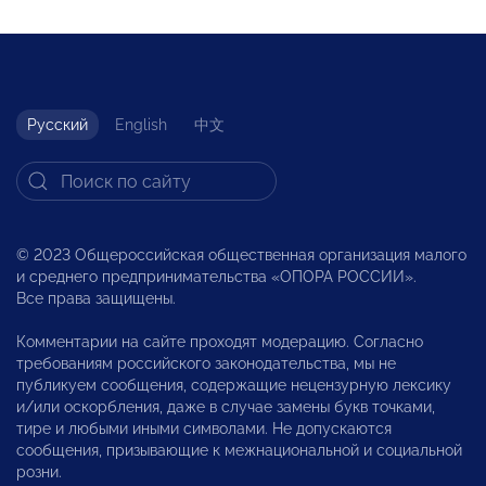
Русский
English
中文
© 2023 Общероссийская общественная организация малого
и среднего предпринимательства «ОПОРА РОССИИ».
Все права защищены.
Комментарии на сайте проходят модерацию. Согласно
требованиям российского законодательства, мы не
публикуем сообщения, содержащие нецензурную лексику
и/или оскорбления, даже в случае замены букв точками,
тире и любыми иными символами. Не допускаются
сообщения, призывающие к межнациональной и социальной
розни.