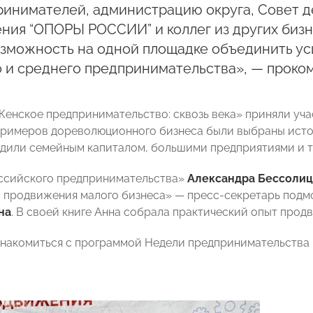
инимателей, администрацию округа, Совет д
ния “ОПОРЫ РОССИИ” и коллег из других бизн
озможность на одной площадке объединить ус
 и среднего предпринимательства», — проко
Женское предпринимательство: сквозь века» приняли уч
 примеров дореволюционного бизнеса были выбраны ист
дили семейным капиталом, большими предприятиями и т
ссийского предпринимательства»
Александра Бессоли
а продвижения малого бизнеса» — пресс-секретарь по
на
. В своей книге Анна собрала практический опыт прод
накомиться с программой Недели предпринимательства