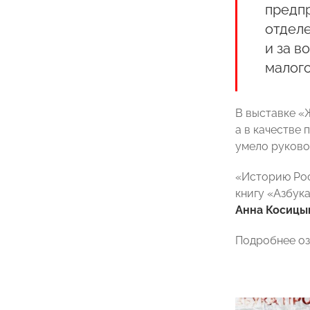
предпр
отделе
и за в
малого
В выставке «
а в качестве
умело руково
«Историю Ро
книгу «Азбук
Анна Косицы
Подробнее оз