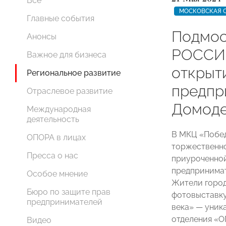
Все
МОСКОВСКАЯ 
Главные события
Подмос
Анонсы
РОССИИ
Важное для бизнеса
открыт
Региональное развитие
предпр
Отраслевое развитие
Домод
Международная
деятельность
В МКЦ «Побед
ОПОРА в лицах
торжественно
Пресса о нас
приуроченной
предпринимат
Особое мнение
Жители город
Бюро по защите прав
фотовыставку
предпринимателей
века» — уник
отделения «
Видео