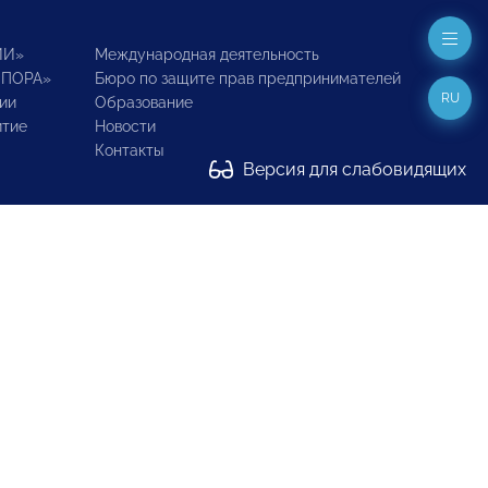
ИИ»
Международная деятельность
ОПОРА»
Бюро по защите прав предпринимателей
RU
ии
Образование
итие
Новости
Контакты
Версия для слабовидящих