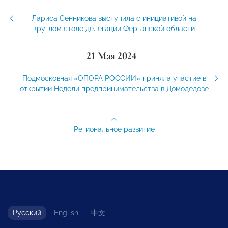
Лариса Сенникова выступила с инициативой на
круглом столе делегации Ферганской области
21 Мая 2024
Подмосковная «ОПОРА РОССИИ» приняла участие в
открытии Недели предпринимательства в Домодедове
Региональное развитие
Русский
English
中文