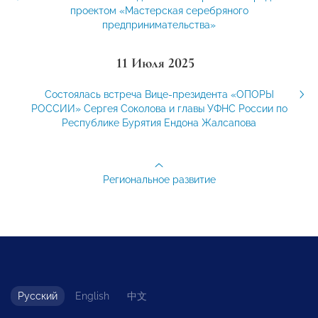
проектом «Мастерская серебряного
предпринимательства»
11 Июля 2025
Состоялась встреча Вице-президента «ОПОРЫ
РОССИИ» Сергея Соколова и главы УФНС России по
Республике Бурятия Ендона Жалсапова
Региональное развитие
Русский
English
中文