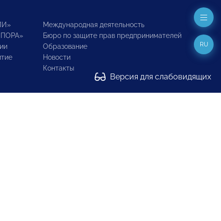
ИИ»
Международная деятельность
ОПОРА»
Бюро по защите прав предпринимателей
RU
ии
Образование
итие
Новости
Контакты
Версия для слабовидящих