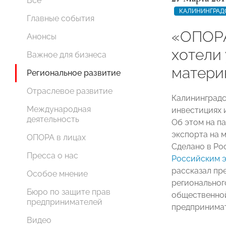
Все
КАЛИНИНГРАД
Главные события
«ОПОРА
Анонсы
хотели
Важное для бизнеса
матери
Региональное развитие
Отраслевое развитие
Калининградс
Международная
инвестициях 
деятельность
Об этом на п
экспорта на 
ОПОРА в лицах
Сделано в Ро
Пресса о нас
Российским 
рассказал пр
Особое мнение
региональног
Бюро по защите прав
общественной
предпринимателей
предпринимат
Видео