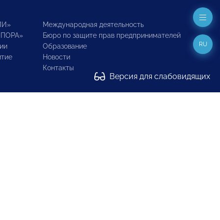
ИИ»
Международная деятельность
ОПОРА»
Бюро по защите прав предпринимателей
RU
ии
Образование
итие
Новости
Контакты
Версия для слабовидящих