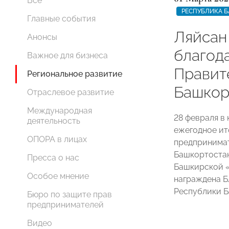
Все
РЕСПУБЛИКА 
Главные события
Ляйсан
Анонсы
благод
Важное для бизнеса
Правит
Региональное развитие
Башкор
Отраслевое развитие
Международная
28 февраля в
деятельность
ежегодное ит
ОПОРА в лицах
предпринимат
Башкортостан
Пресса о нас
Башкирской
Особое мнение
награждена Б
Республики Б
Бюро по защите прав
предпринимателей
Видео