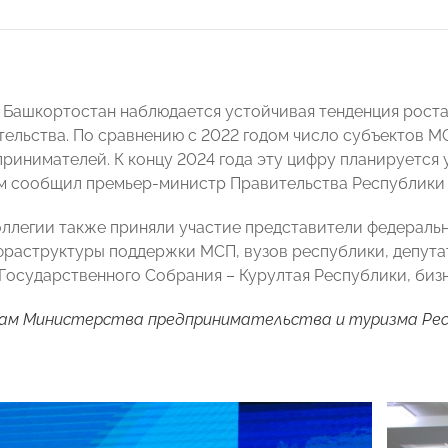
 Башкортостан наблюдается устойчивая тенденция роста
ельства. По сравнению с 2022 годом число субъектов МС
принимателей. К концу 2024 года эту цифру планируется 
ом сообщил премьер-министр Правительства Республик
оллегии также приняли участие представители федераль
фраструктуры поддержки МСП, вузов республики, депут
Государственного Собрания – Курултая Республики, биз
ам Министерства предпринимательства и туризма Ре