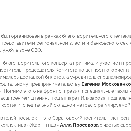
 был организован в рамках благотворительного спектакля
 представители региональной власти и банковского сек
лужбу в зоне СВО.
и благотворительного концерта принимали участие и п
еститель Председателя Комитета по ценностно-ориент
ималась доставкой билетов, а учредитель специализиро
социальному предпринимательству
Евгения Московенк
и. Помимо этого на фронт отправили специальные чехлы 
расширением штанины под аппарат Илизарова, подпальчни
костыли, специальный складной матрас с регулируемой
чателей посылок — это Саратовский госпиталь. Член рег
 коллектива «Жар-Птица»
Алла Просекова
с частью свое