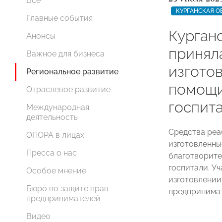
Все
КУРГАНСКАЯ О
Главные события
Курган
Анонсы
приняла
Важное для бизнеса
изгото
Региональное развитие
помощи
Отраслевое развитие
госпит
Международная
деятельность
Средства реа
ОПОРА в лицах
изготовленны
Пресса о нас
благотворите
госпитали. Уч
Особое мнение
изготовлени
Бюро по защите прав
предпринима
предпринимателей
Видео