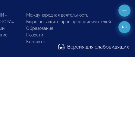
ИИ»
Международная деятельность
ОПОРА»
Бюро по защите прав предпринимателей
RU
ии
Образование
итие
Новости
Контакты
Версия для слабовидящих