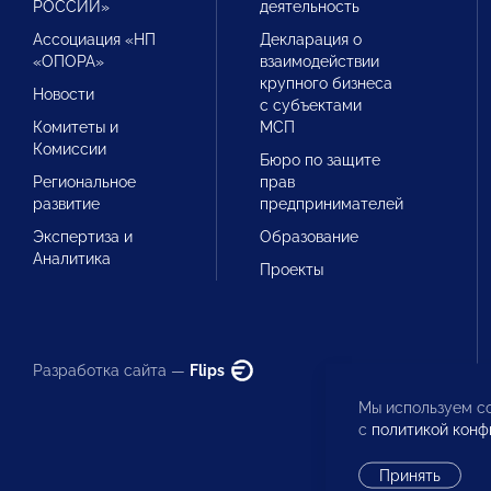
РОССИИ»
деятельность
Ассоциация «НП
Декларация о
«ОПОРА»
взаимодействии
крупного бизнеса
Новости
с субъектами
Комитеты и
МСП
Комиссии
Бюро по защите
Региональное
прав
развитие
предпринимателей
Экспертиза и
Образование
Аналитика
Проекты
Разработка сайта —
Flips
Мы используем co
с
политикой конф
Принять