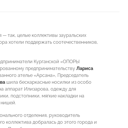
 — так, целые коллективы зауральских
тора хотели поддержать соотечественников,
редприниматели Курганской «ОПОРЫ
ированному предпринимательству
Лариса
ванного ателье «Арсана», Председатель
ова
шила бескаркасные носилки из особо
на аппарат Илизарова, одежду для
ки, подстопники, мягкие накладки на
 нишей.
ионального отделения, руководитель
го коллектива добралась до этого города и