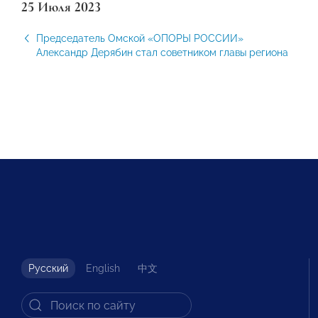
25 Июля 2023
Председатель Омской «ОПОРЫ РОССИИ»
Александр Дерябин стал советником главы региона
Русский
English
中文