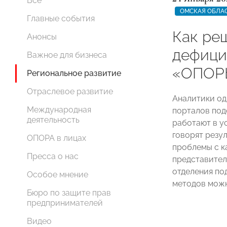
Все
ОМСКАЯ ОБЛА
Главные события
Как ре
Анонсы
дефици
Важное для бизнеса
«ОПОР
Региональное развитие
Отраслевое развитие
Аналитики од
Международная
порталов под
деятельность
работают в у
говорят рез
ОПОРА в лицах
проблемы с к
Пресса о нас
представител
отделения по
Особое мнение
методов можн
Бюро по защите прав
предпринимателей
Видео