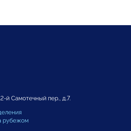
 2-й Самотечный пер., д.7.
деления
а рубежом