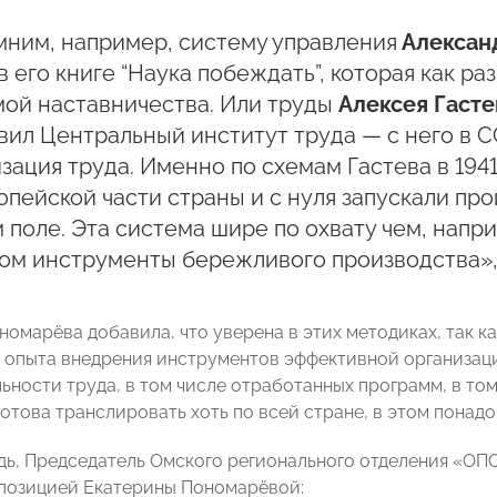
мним, например, систему управления
Алексан
в его книге “Наука побеждать”, которая как р
мой наставничества. Или труды
Алексея Гасте
вил Центральный институт труда — с него в 
зация труда. Именно по схемам Гастева в 19
опейской части страны и с нуля запускали про
 поле. Эта система шире по охвату чем, напр
м инструменты бережливого производства», 
омарёва добавила, что уверена в этих методиках, так ка
 опыта внедрения инструментов эффективной организац
ьности труда, в том числе отработанных программ, в то
готова транслировать хоть по всей стране, в этом понад
дь, Председатель Омского регионального отделения «
 позицией Екатерины Пономарёвой: