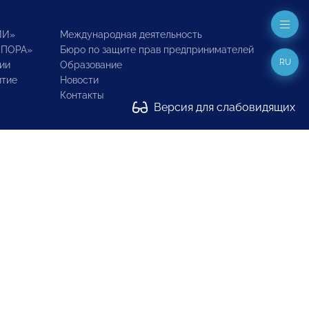
ИИ»
Международная деятельность
ОПОРА»
Бюро по защите прав предпринимателей
RU
ии
Образование
итие
Новости
Контакты
Версия для слабовидящих