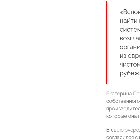
«Вспо
найти 
систе
возгла
органи
из евр
чистом
рубежо
Екатерина Пон
собственного
производител
которые она 
В свою очере
согласился с