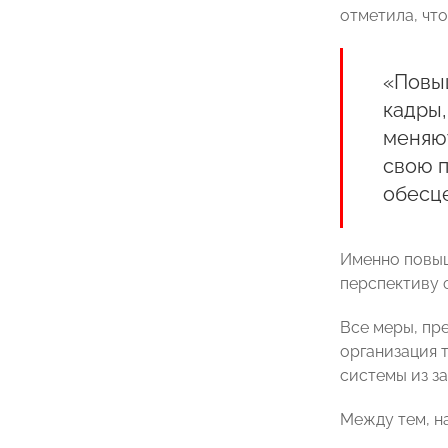
отметила, чт
«Повыш
кадры,
меняют
свою 
обесце
Именно повыш
перспективу 
Все меры, пр
организация 
системы из з
Между тем, н