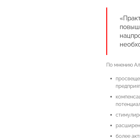
«Прак
повыше
нацпро
необхо
По мнению Ал
просвещен
предприят
компенсац
потенциал
стимулир
расширен
более акт