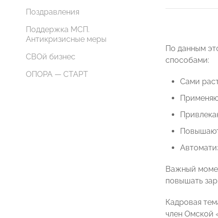
Поздравления
Поддержка МСП.
Антикризисные меры
По данным эт
СВОй бизнес
способами:
ОПОРА — СТАРТ
Сами раст
Применяю
Привлекаю
Повышают 
Автоматиз
Важный момен
повышать зар
Кадровая тем
член Омской