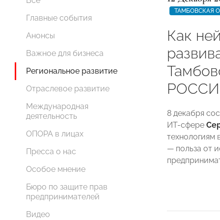
Все
ТАМБОВСКАЯ 
Главные события
Как не
Анонсы
развив
Важное для бизнеса
Тамбо
Региональное развитие
РОССИ
Отраслевое развитие
Международная
8 декабря со
деятельность
ИТ-сфере
Сер
ОПОРА в лицах
технологиям 
— польза от 
Пресса о нас
предпринимат
Особое мнение
Бюро по защите прав
предпринимателей
Видео