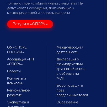
точками, тире и любыми иными символами. Не
допускаются сообщения, призывающие к
межнациональной и социальной розни.
Вступи в «ОПОРУ»
Об «ОПОРЕ
Международная
РОССИИ»
деятельность
Ассоциация «НП
Декларация о
«ОПОРА»
взаимодействии
крупного бизнеса
Новости
с субъектами
Комитеты и
МСП
Комиссии
Бюро по защите
Региональное
прав
развитие
предпринимателей
Экспертиза и
Образование
Аналитика