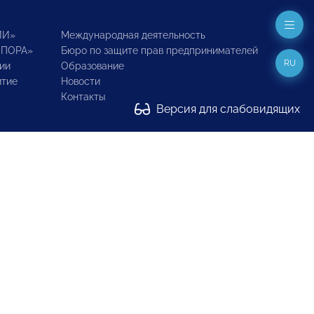
ИИ»
Международная деятельность
ОПОРА»
Бюро по защите прав предпринимателей
RU
ии
Образование
итие
Новости
Контакты
Версия для слабовидящих