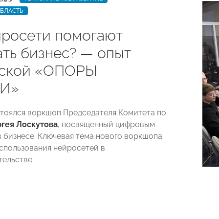
ОБЛАСТЬ
йросети помогают
ать бизнес? — опыт
вской «ОПОРЫ
И»
стоялся воркшоп Председателя Комитета по
гея Лоскутова
, посвященный цифровым
в бизнесе. Ключевая тема нового воркшопа
использования нейросетей в
ельстве.