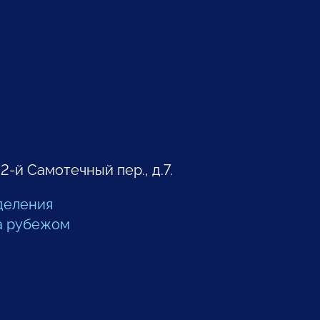
 2-й Самотечный пер., д.7.
деления
а рубежом