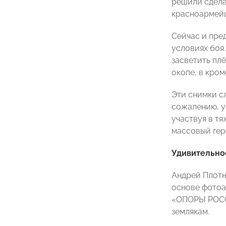
решили сдела
красноармейц
Сейчас и пре
условиях боя
засветить плё
окопе, в кром
Эти снимки с
сожалению, у
участвуя в т
массовый гер
Удивительно
Андрей Плотн
основе фотоа
«ОПОРЫ РОССИ
землякам.