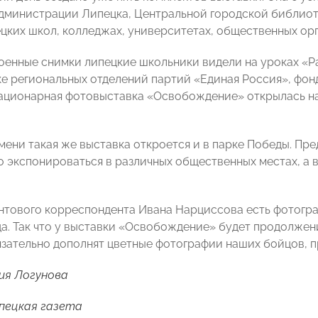
администрации Липецка, Центральной городской библиотек
ецких школ, колледжах, университетах, общественных орг
военные снимки липецкие школьники видели на уроках «Р
е региональных отделений партий «Единая Россия», фонд
ационарная фотовыставка «Освобождение» открылась на
мени такая же выставка откроется и в парке Победы. Пре
 экспонироваться в различных общественных местах, а 
нтового корреспондента Ивана Нарциссова есть фотогр
ода. Так что у выставки «Освобождение» будет продолжен
язательно дополнят цветные фотографии наших бойцов, 
ия Логунова
пецкая газета