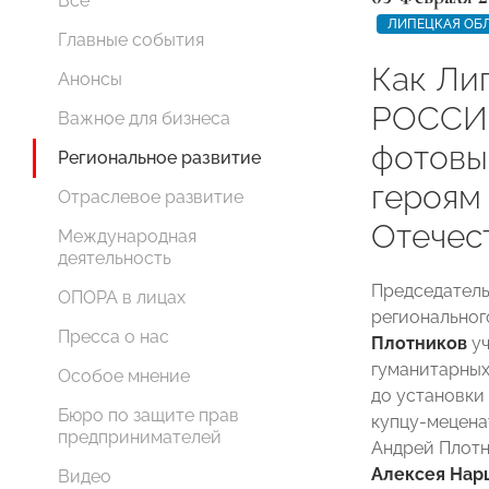
Все
ЛИПЕЦКАЯ ОБ
Главные события
Как Ли
Анонсы
РОССИИ
Важное для бизнеса
фотовы
Региональное развитие
героям
Отраслевое развитие
Отечес
Международная
деятельность
Председатель
ОПОРА в лицах
регионально
Пресса о нас
Плотников
уч
гуманитарных
Особое мнение
до установки
Бюро по защите прав
купцу-мецен
предпринимателей
Андрей Плотн
Алексея Нар
Видео