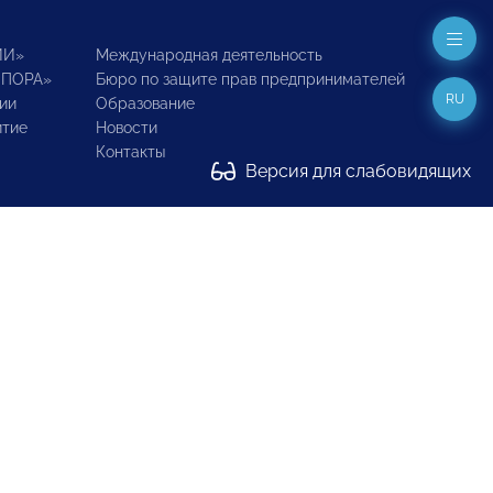
ИИ»
Международная деятельность
ОПОРА»
Бюро по защите прав предпринимателей
RU
ии
Образование
итие
Новости
Контакты
Версия для слабовидящих