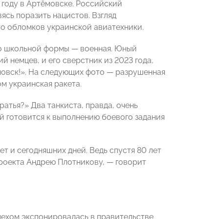
 году в Артёмовске. Российский
сь поразить нацистов. Взгляд
то обломков украинской авиатехники.
то школьной формы — военная. Юный
й немцев, и его сверстник из 2023 года,
мовск!». На следующих фото — разрушенная
м украинская ракета.
ратья?» Два танкиста, правда, очень
ой готовится к выполнению боевого задания
т и сегодняшних дней. Ведь спустя 80 лет
роекта Андрею Плотникову, — говорит
спехом экспонировалась в правительстве