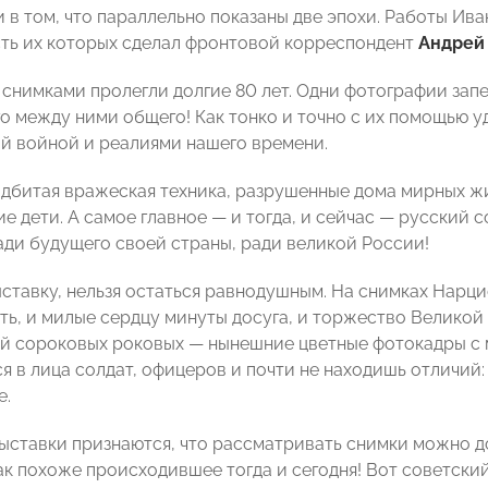
и в том, что параллельно показаны две эпохи. Работы И
сть их которых сделал фронтовой корреспондент
Андрей
снимками пролегли долгие 80 лет. Одни фотографии запеч
ого между ними общего! Как тонко и точно с их помощью
й войной и реалиями нашего времени.
одбитая вражеская техника, разрушенные дома мирных ж
е дети. А самое главное — и тогда, и сейчас — русский 
ади будущего своей страны, ради великой России!
ыставку, нельзя остаться равнодушным. На снимках Нарци
рть, и милые сердцу минуты досуга, и торжество Великой
й сороковых роковых — нынешние цветные фотокадры с 
я в лица солдат, офицеров и почти не находишь отличий:
е.
ыставки признаются, что рассматривать снимки можно д
как похоже происходившее тогда и сегодня! Вот советски