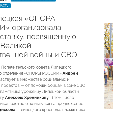
ЛАСТЬ
пецкая «ОПОРА
» организовала
ставку, посвященную
 Великой
твенной войны и СВО
 Попечительского совета Липецкого
го отделения «ОПОРЫ РОССИИ»
Андрей
аствует в множестве социальных и
 проектов — от помощи бойцам в зоне СВО
 памятника уроженцу Липецкой области
ату
Алексею Хренникову
. В том числе
иков охотно откликнулся на предложение
циссова
— липецкого краеведа, племянника