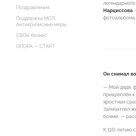
легендарного
Поздравления
Нарциссова
—
фотоальбома
Поддержка МСП.
Антикризисные меры
СВОй бизнес
ОПОРА — СТАРТ
Он снимал в
— Мой дядя, ф
прикреплён к
яростных сра
Запечатлел ж
боями, — рас
К 110-летию 