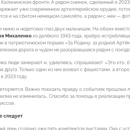
а Калининском фронте. А рядом снимок, сделанный в 2023
аряжает уже современное артиллерийское орудие, готовя
тся и на сбитом немецком самолёте, а рядом с ним — фо
и мимо и недетских глаз двух мальчишек. На обоих вмес
ня Михаленко
из далёкого 1943 года, храбро истреблявши
к в патриотическом порыве «За Родину, за родной Артё
лезная дорога и чудом не разорвавшаяся рядом с поездо
мка люди замирают и, удивляясь, спрашивают: «Это кто, б
а друга. Только один из них воевал с фашистами, а втор
в 2023 году.
вторяется. Важно показать правду о событиях прошлых ле
изма не изменилась… Спасибо за помощь в реализации п
иссов.
 следует
ий день создано уже пять комплектов выставки. Она с у