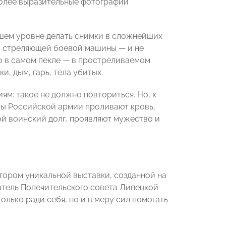
более выразительные фотографии
йшем уровне делать снимки в сложнейших
ри стреляющей боевой машины — и не
ото в самом пекле — в простреливаемом
и, дым, гарь, тела убитых.
: такое не должно повториться. Но, к
еры Российской армии проливают кровь,
ой воинский долг, проявляют мужество и
атором уникальной выставки, созданной на
тель Попечительского совета Липецкой
ько ради себя, но и в меру сил помогать