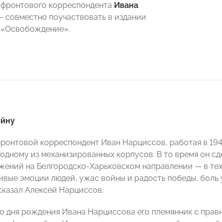
 фронтового корреспондента
Ивана
 совместно поучаствовать в издании
 «Освобождение».
ойну
ронтовой корреспондент Иван Нарциссов, работая в 1943 
 одному из механизированных корпусов. В то время он с
жений на Белгородско-Харьковском направлении — в тех 
ивые эмоции людей, ужас войны и радость победы, боль
сказал Алексей Нарциссов.
со дня рождения Ивана Нарциссова его племянник с пра