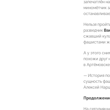
запечатлён н
миномётчик з
останавливае
Нельзя пройт
разведчик
Ва
сжавший кула
фашистами же
А у этого сни
похожи друг н
в Артёмовске 
— История по
сущность фаш
Алексей Нарц
Продолжение
На сегодняшн