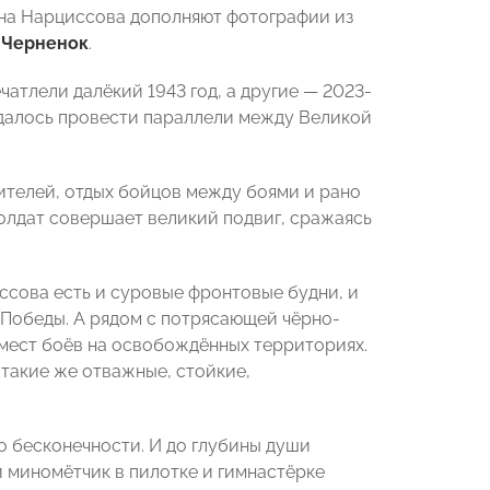
вана Нарциссова дополняют фотографии из
 Черненок
.
атлели далёкий 1943 год, а другие — 2023-
 удалось провести параллели между Великой
ителей, отдых бойцов между боями и рано
солдат совершает великий подвиг, сражаясь
ссова есть и суровые фронтовые будни, и
 Победы. А рядом с потрясающей чёрно-
мест боёв на освобождённых территориях.
 такие же отважные, стойкие,
о бесконечности. И до глубины души
й миномётчик в пилотке и гимнастёрке