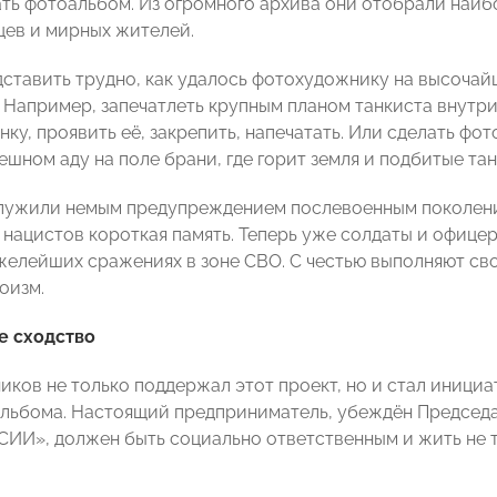
ть фотоальбом. Из огромного архива они отобрали наи
ев и мирных жителей.
дставить трудно, как удалось фотохудожнику на высоча
. Например, запечатлеть крупным планом танкиста внут
нку, проявить её, закрепить, напечатать. Или сделать ф
ешном аду на поле брани, где горит земля и подбитые танк
лужили немым предупреждением послевоенным поколениям
 нацистов короткая память. Теперь уже солдаты и офиц
яжелейших сражениях в зоне СВО. С честью выполняют св
оизм.
е сходство
иков не только поддержал этот проект, но и стал иници
льбома. Настоящий предприниматель, убеждён Председа
И», должен быть социально ответственным и жить не тол