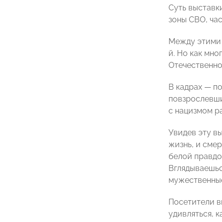
Суть выставк
зоны СВО, ча
Между этими 
й. Но как мн
Отечественно
В кадрах — п
повзрослевши
с нацизмом р
Увидев эту в
жизнь, и сме
белой правдо
Вглядываешьс
мужественны
Посетители в
удивляться, 