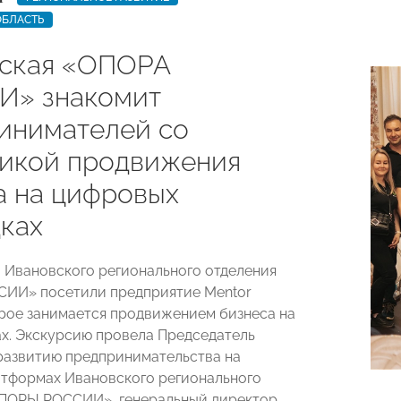
ОБЛАСТЬ
ская «ОПОРА
» знакомит
инимателей со
икой продвижения
а на цифровых
ках
ы Ивановского регионального отделения
ИИ» посетили предприятие Mentor
торое занимается продвижением бизнеса на
х. Экскурсию провела Председатель
развитию предпринимательства на
тформах Ивановского регионального
ОПОРЫ РОССИИ», генеральный директор