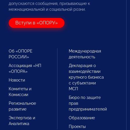
допускаются сообщения, призывающие к
межнациональной и социальной розни.
Вступи в «ОПОРУ»
Об «ОПОРЕ
Международная
РОССИИ»
деятельность
Ассоциация «НП
Декларация о
«ОПОРА»
взаимодействии
крупного бизнеса
Новости
с субъектами
Комитеты и
МСП
Комиссии
Бюро по защите
Региональное
прав
развитие
предпринимателей
Экспертиза и
Образование
Аналитика
Проекты