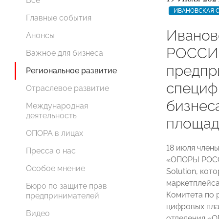
Все
ИВАНОВСКАЯ 
Главные события
Иванов
Анонсы
РОССИИ
Важное для бизнеса
предпр
Региональное развитие
специф
Отраслевое развитие
бизнес
Международная
деятельность
площад
ОПОРА в лицах
18 июля член
Пресса о нас
«ОПОРЫ РОСС
Особое мнение
Solution, ко
маркетплейса
Бюро по защите прав
Комитета по 
предпринимателей
цифровых пла
Видео
отделения «