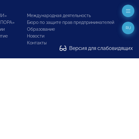
ИИ»
Международная деятельность
ОПОРА»
Бюро по защите прав предпринимателей
RU
ии
Образование
итие
Новости
Контакты
Версия для слабовидящих