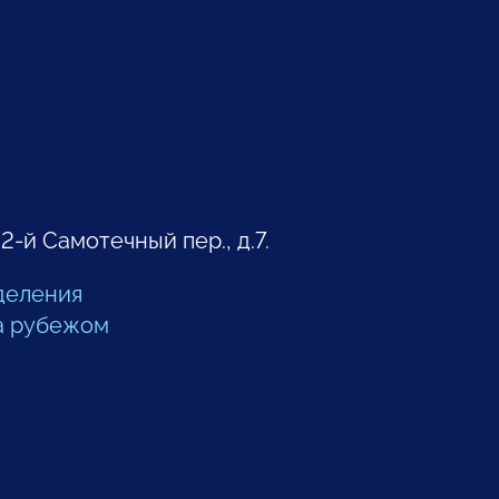
 2-й Самотечный пер., д.7.
деления
а рубежом