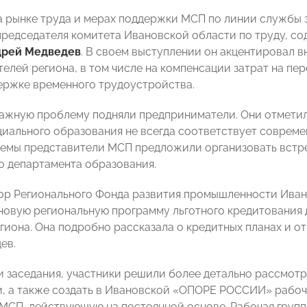
а рынке труда и мерах поддержки МСП по линии службы 
председателя комитета Ивановской области по труду, со
дрей Медведев
. В своем выступлении он акцентировал 
елей региона, в том числе на компенсации затрат на п
ержке временного трудоустройства.
жную проблему подняли предприниматели. Они отметили
циального образования не всегда соответствует соврем
емы представители МСП предложили организовать встре
о департамента образования.
ор Регионального Фонда развития промышленности Ива
новую региональную программу льготного кредитования 
гиона. Она подробно рассказала о кредитных планах и от
ев.
и заседания, участники решили более детально рассмот
, а также создать в Ивановской «ОПОРЕ РОССИИ» рабоч
МСП, действующую на постоянной основе. Рабочая групп