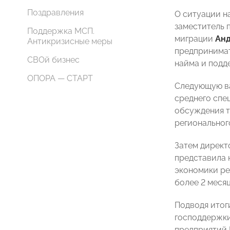
Поздравления
О ситуации н
заместитель 
Поддержка МСП.
миграции
Ан
Антикризисные меры
предпринимат
СВОй бизнес
найма и подд
ОПОРА — СТАРТ
Следующую ва
среднего спе
обсуждения т
региональног
Затем директ
представила 
экономики ре
более 2 месяц
Подводя итог
господдержки
предприятий 