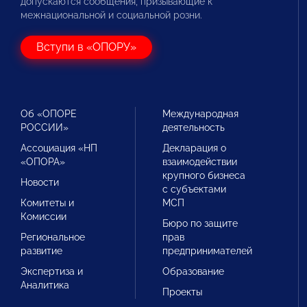
допускаются сообщения, призывающие к
межнациональной и социальной розни.
Вступи в «ОПОРУ»
Об «ОПОРЕ
Международная
РОССИИ»
деятельность
Ассоциация «НП
Декларация о
«ОПОРА»
взаимодействии
крупного бизнеса
Новости
с субъектами
Комитеты и
МСП
Комиссии
Бюро по защите
Региональное
прав
развитие
предпринимателей
Экспертиза и
Образование
Аналитика
Проекты