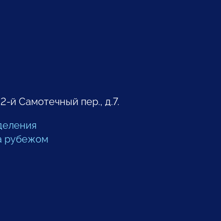
 2-й Самотечный пер., д.7.
деления
а рубежом