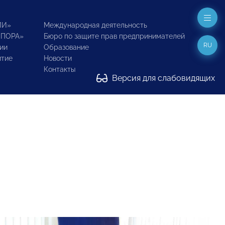
ИИ»
Международная деятельность
ОПОРА»
Бюро по защите прав предпринимателей
RU
ии
Образование
итие
Новости
Контакты
Версия для слабовидящих