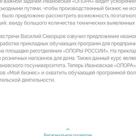
е важной задачей Ивановская «ОПОРА» видит ускорени
ъездными путями, чтобы производственный бизнес не ис
 было предложено рассмотреть возможность поэтапного 
ций, ввиду большого количества технических выявленных
 встречи Василий Скворцов озвучил предложение ивано
зработке прикладных обучающих программ для предприн
на площадке реготделения «ОПОРЫ РОССИИ». На приклад
и розничных магазинов для дома. Также данный курс явля
ановского госуниверситета. Теперь Ивановская «ОПОРА»
ов «Мой бизнес» и охватить обучающей программой бол
ельской деятельности.
Региональное развитие