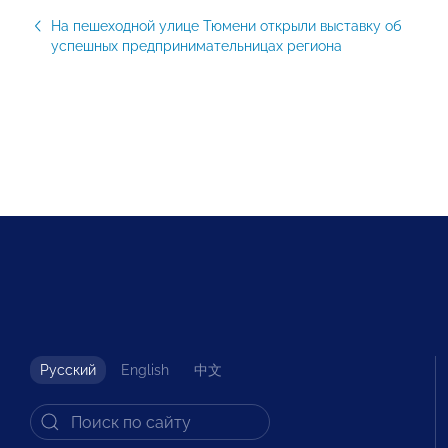
На пешеходной улице Тюмени открыли выставку об
успешных предпринимательницах региона
Русский
English
中文