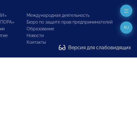
ИИ»
Международная деятельность
ОПОРА»
Бюро по защите прав предпринимателей
RU
ии
Образование
итие
Новости
Контакты
Версия для слабовидящих