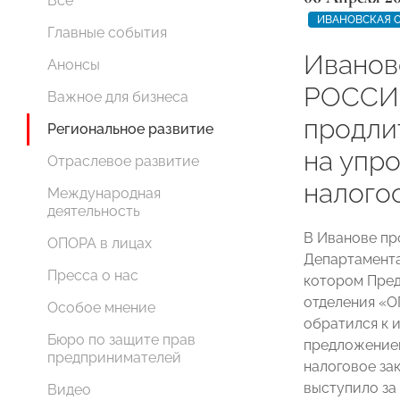
Все
ИВАНОВСКАЯ 
Главные события
Иванов
Анонсы
РОССИ
Важное для бизнеса
продли
Региональное развитие
на упр
Отраслевое развитие
налого
Международная
деятельность
В Иванове пр
ОПОРА в лицах
Департамента
Пресса о нас
котором Пред
отделения 
Особое мнение
обратился к 
Бюро по защите прав
предложением
предпринимателей
налоговое за
выступило за 
Видео