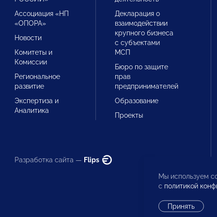
Ассоциация «НП
Декларация о
«ОПОРА»
взаимодействии
крупного бизнеса
Новости
с субъектами
Комитеты и
МСП
Комиссии
Бюро по защите
Региональное
прав
развитие
предпринимателей
Экспертиза и
Образование
Аналитика
Проекты
Разработка сайта —
Flips
Мы используем co
с
политикой конф
Принять