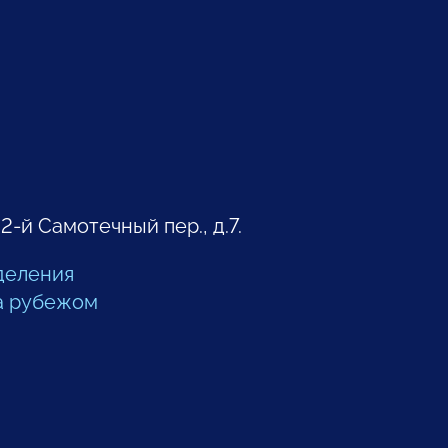
 2-й Самотечный пер., д.7.
деления
а рубежом