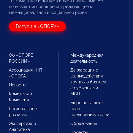
точками, тире и любыми иными символами. Не
допускаются сообщения, призывающие к
межнациональной и социальной розни.
Вступи в «ОПОРУ»
Об «ОПОРЕ
Международная
РОССИИ»
деятельность
Ассоциация «НП
Декларация о
«ОПОРА»
взаимодействии
крупного бизнеса
Новости
с субъектами
Комитеты и
МСП
Комиссии
Бюро по защите
Региональное
прав
развитие
предпринимателей
Экспертиза и
Образование
Аналитика
Проекты