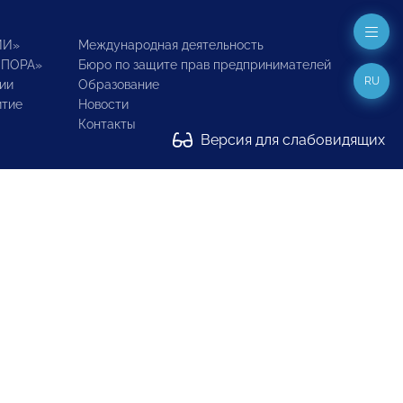
ИИ»
Международная деятельность
ОПОРА»
Бюро по защите прав предпринимателей
RU
ии
Образование
итие
Новости
Контакты
Версия для слабовидящих