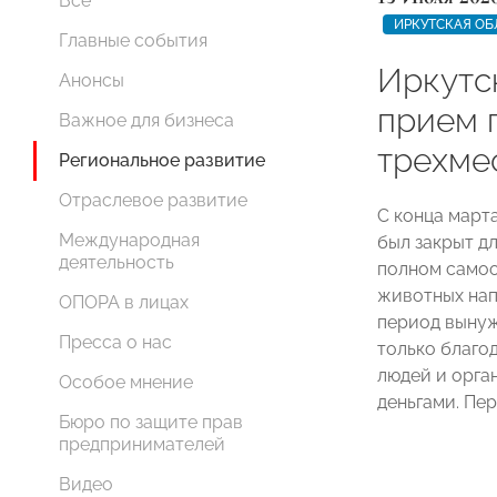
Все
ИРКУТСКАЯ ОБ
Главные события
Иркутс
Анонсы
прием 
Важное для бизнеса
трехме
Региональное развитие
Отраслевое развитие
С конца март
Международная
был закрыт дл
деятельность
полном самоо
животных нап
ОПОРА в лицах
период вынуж
Пресса о нас
только благо
людей и орган
Особое мнение
деньгами. Пе
Бюро по защите прав
предпринимателей
Видео