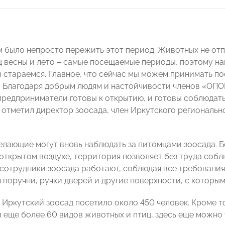
ам было непросто пережить этот период. Животных не отп
ц весны и лето – самые посещаемые периоды, поэтому на
ы стараемся. Главное, что сейчас мы можем принимать по
. Благодаря добрым людям и настойчивости членов «ОПО
 предприниматели готовы к открытию, и готовы соблюда
- отметил директор зоосада, член Иркутского региона
елающие могут вновь наблюдать за питомцами зоосада.
 открытом воздухе, территория позволяет без труда соб
 сотрудники зоосада работают, соблюдая все требования
 поручни, ручки дверей и другие поверхности, с которым
и Иркутский зоосад посетило около 450 человек. Кроме т
 и еще более 60 видов животных и птиц, здесь еще можно