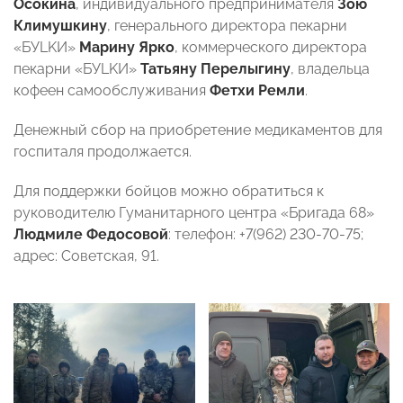
Осокина
, индивидуального предпринимателя
Зою
Климушкину
, генерального директора пекарни
«БУLKИ»
Марину
Ярко
, коммерческого директора
пекарни «БУLKИ»
Татьяну
Перелыгину
, владельца
кофеен самообслуживания
Фетхи
Ремли
.
Денежный сбор на приобретение медикаментов для
госпиталя продолжается.
Для поддержки бойцов можно обратиться к
руководителю Гуманитарного центра «Бригада 68»
Людмиле Федосовой
: телефон: +7(962) 230-70-75;
адрес: Советская, 91.