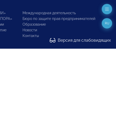
ИИ»
Международная деятельность
ОПОРА»
Бюро по защите прав предпринимателей
RU
ии
Образование
итие
Новости
Контакты
Версия для слабовидящих