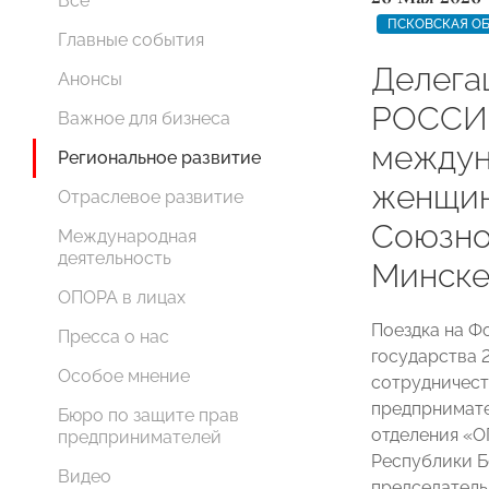
Все
ПСКОВСКАЯ О
Главные события
Делега
Анонсы
РОССИИ
Важное для бизнеса
междун
Региональное развитие
женщин
Отраслевое развитие
Союзно
Международная
деятельность
Минск
ОПОРА в лицах
Поездка на 
Пресса о нас
государства 
Особое мнение
сотрудничест
предпрнимате
Бюро по защите прав
отделения «
предпринимателей
Республики Б
Видео
председатель