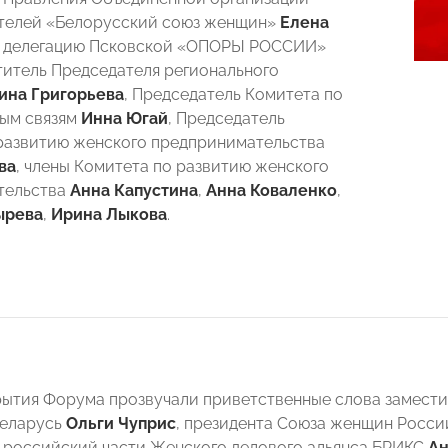
телей «Белорусский союз женщин»
Елена
В делегацию Псковской «ОПОРЫ РОССИИ»
титель Председателя регионального
ина Григорьева
, Председатель Комитета по
ым связям
Инна Югай
, Председатель
развитию женского предпринимательства
ва
, члены Комитета по развитию женского
тельства
Анна Капустина
,
Анна Коваленко
,
ырева
,
Ирина Лыкова
.
рытия Форума прозвучали приветственные слова замест
Беларусь
Ольги Чуприс
, президента Союза женщин Росс
 российский части Женского делового альянса БРИКС
Ан