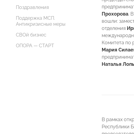
предпринима
Поздравления
Прохорова
. 
Поддержка МСП.
вошли: замес
Антикризисные меры
отделения
Ир
СВОй бизнес
международн
Комитета по 
ОПОРА — СТАРТ
Мария Силае
предпринима
Наталья Лоп
В рамках отк
Республики 
председателя