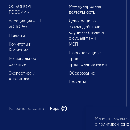
Об «ОПОРЕ
Международная
РОССИИ»
деятельность
Ассоциация «НП
Декларация о
«ОПОРА»
взаимодействии
крупного бизнеса
Новости
с субъектами
Комитеты и
МСП
Комиссии
Бюро по защите
Региональное
прав
развитие
предпринимателей
Экспертиза и
Образование
Аналитика
Проекты
Разработка сайта —
Flips
Мы используем co
с
политикой конф