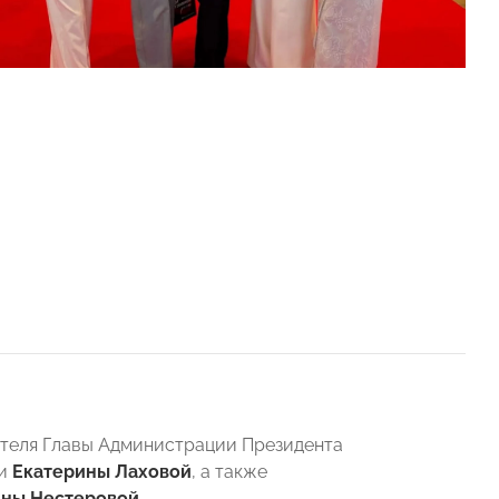
ителя Главы Администрации Президента
ии
Екатерины Лаховой
, а также
ны Нестеровой
.