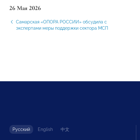
26 Мая 2026
Самарская «ОПОРА РОССИИ» обсудила с
экспертами меры поддержки сектора МСП
Русский
English
中文