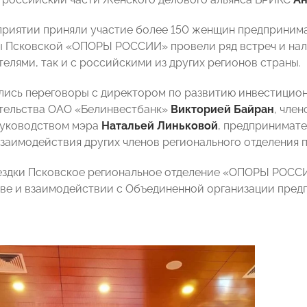
приятии приняли участие более 150 женщин предпринима
 Псковской «ОПОРЫ РОССИИ» провели ряд встреч и нала
елями, так и с российскими из других регионов страны.
лись переговоры с директором по развитию инвестицион
тельства ОАО «Белинвестбанк»
Викторией Байран
, чле
руководством мэра
Натальей Линьковой
, предпринимате
заимодействия других членов регионального отделения 
ездки Псковское региональное отделение «ОПОРЫ РОСС
ве и взаимодействии с Объединенной организации пред