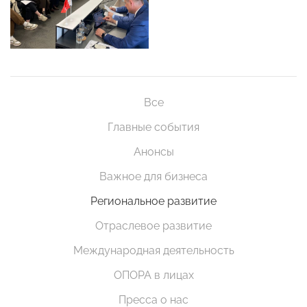
Все
Главные события
Анонсы
Важное для бизнеса
Региональное развитие
Отраслевое развитие
Международная деятельность
ОПОРА в лицах
Пресса о нас