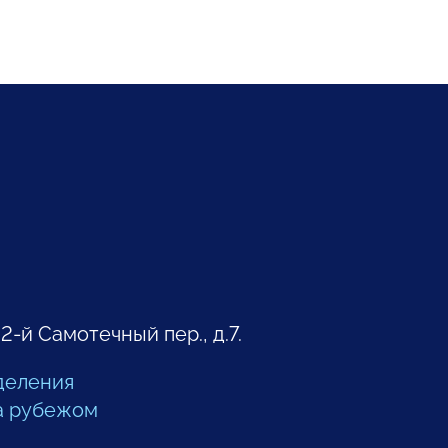
 2-й Самотечный пер., д.7.
деления
а рубежом