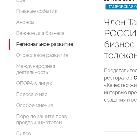
Все
ТАМБОВСКАЯ 
Главные события
Член Т
Анонсы
РОССИИ
Важное для бизнеса
бизнес
Региональное развитие
телека
Отраслевое развитие
Международная
Представите
деятельность
ресторатор
С
ОПОРА в лицах
«Качество жи
интервью пре
Пресса о нас
создания и ве
Особое мнение
Бюро по защите прав
предпринимателей
Видео