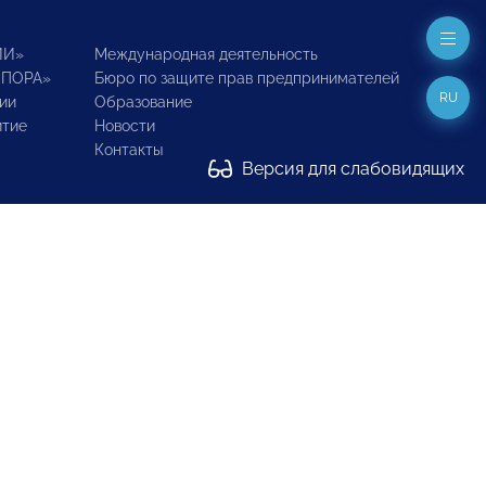
ИИ»
Международная деятельность
ОПОРА»
Бюро по защите прав предпринимателей
RU
ии
Образование
итие
Новости
Контакты
Версия для слабовидящих