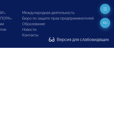
ИИ»
Международная деятельность
ОПОРА»
Бюро по защите прав предпринимателей
RU
ии
Образование
итие
Новости
Контакты
Версия для слабовидящих