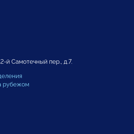
 2-й Самотечный пер., д.7.
деления
а рубежом