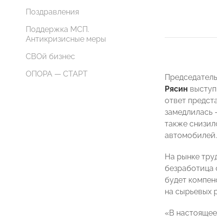
Поздравления
Поддержка МСП.
Антикризисные меры
СВОй бизнес
ОПОРА — СТАРТ
Председател
Рясин
выступ
ответ предста
замедлилась 
также снизил
автомобилей.
На рынке тру
безработица 
будет компен
на сырьевых р
«В настоящее