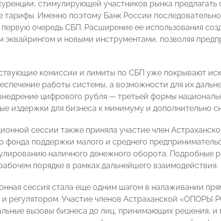
куренции, стимулирующей участников рынка предлагать
 тарифы. Именно поэтому Банк России последовательно
 первую очередь СБП. Расширение ее использования со
 эквайрингом и новыми инструментами, позволяя пред
ствующие комиссии и лимиты по СБП уже покрывают ис
беспечение работы системы, а возможности для их дальн
внедрение цифрового рубля — третьей формы националь
ые издержки для бизнеса к минимуму и дополнительно с
ионной сессии также приняла участие член Астраханс
о фонда поддержки малого и среднего предприниматель
улированию наличного денежного оборота. Подробные р
рабочем порядке в рамках дальнейшего взаимодействия.
нная сессия стала еще одним шагом в налаживании пря
и регулятором. Участие членов Астраханской «ОПОРЫ Р
альные вызовы бизнеса до лиц, принимающих решения, и