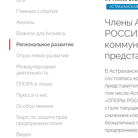
Все
АСТРАХАНСКАЯ
Главные события
Члены 
Анонсы
РОССИИ
Важное для бизнеса
коммун
Региональное развитие
предст
Отраслевое развитие
Международная
В Астраханск
деятельность
состоялась к
ОПОРА в лицах
представител
том числе Ас
Пресса о нас
«ОПОРЫ РОСС
Особое мнение
стали текуще
снижения клю
Бюро по защите прав
безналичных 
предпринимателей
предпринимат
Видео