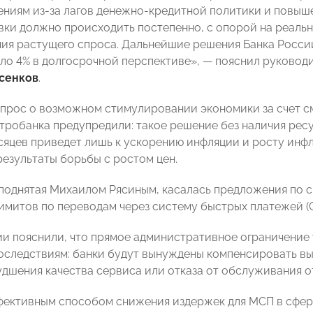
ениям из‑за лагов денежно-кредитной политики и повы
вки должно происходить постепенно, с опорой на реаль
ия растущего спроса. Дальнейшие решения Банка Росси
ло 4% в долгосрочной перспективе», — пояснил руковод
сенков
.
опрос о возможном стимулировании экономики за счет с
тробанка предупредили: такое решение без наличия рес
сяцев приведет лишь к ускорению инфляции и росту инф
результаты борьбы с ростом цен.
 поднятая Михаилом Рясиным, касалась предложения по 
митов по переводам через систему быстрых платежей (С
ии пояснили, что прямое административное ограничение
оследствиям: банки будут вынуждены компенсировать вы
удшения качества сервиса или отказа от обслуживания о
ективным способом снижения издержек для МСП в сфере