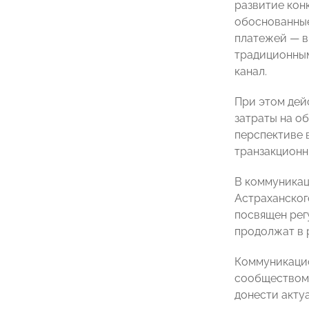
развитие кон
обоснованные
платежей — в
традиционным
канал.
При этом дей
затраты на о
перспективе 
транзакционн
В коммуникац
Астраханског
посвящен рег
продолжат в 
Коммуникацио
сообществом 
донести акту