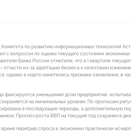
ь Комитета по развитию информационных технологий 
ил с вопросом по оценке текущего состояния экономики
вители Банка России отметили, что в I квартале текуще
— отчасти из‑за адаптации бизнеса к налоговым изменени
ся, однако в марте наметились признаки оживления, в ч
да фиксируется уменьшение доли предприятий, испытыв
сохраняется на минимальных уровнях. По прогнозам регу
сирована в последующие периоды, а дополнительную по
ынках. Прогноз роста ВВП на текущий год сохранен в диа
 время перегрев спроса в экономике практически исчерпа