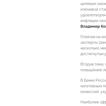
целевым знач
ключевой ста
удовлетворен
инфляции око
Владимир Ко
Отвечая на в
эксперты Цен
несколько ме
достигнутые 
Вторая тема,
повышению ли
В Банке Росс
негативным п
комиссий, ух
Наиболее эфф