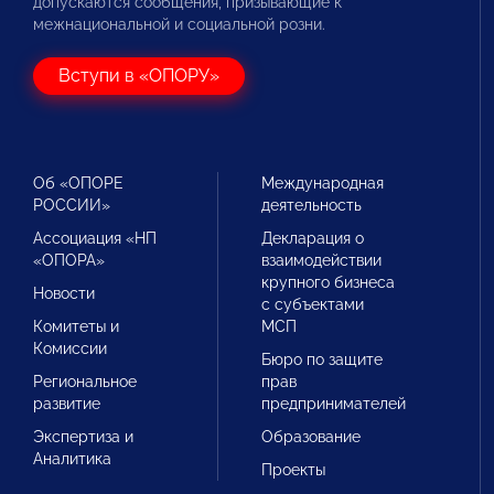
допускаются сообщения, призывающие к
межнациональной и социальной розни.
Вступи в «ОПОРУ»
Об «ОПОРЕ
Международная
РОССИИ»
деятельность
Ассоциация «НП
Декларация о
«ОПОРА»
взаимодействии
крупного бизнеса
Новости
с субъектами
Комитеты и
МСП
Комиссии
Бюро по защите
Региональное
прав
развитие
предпринимателей
Экспертиза и
Образование
Аналитика
Проекты