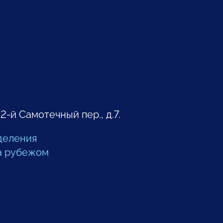
 2-й Самотечный пер., д.7.
деления
а рубежом