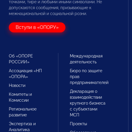
точками, тире и любыми иными символами. Не
допускаются сообщения, призывающие к
межнациональной и социальной розни.
Вступи в «ОПОРУ»
Об «ОПОРЕ
Международная
РОССИИ»
деятельность
Ассоциация «НП
Бюро по защите
«ОПОРА»
прав
предпринимателей
Новости
Декларация о
Комитеты и
взаимодействии
Комиссии
крупного бизнеса
Региональное
с субъектами
развитие
МСП
Экспертиза и
Проекты
Аналитика