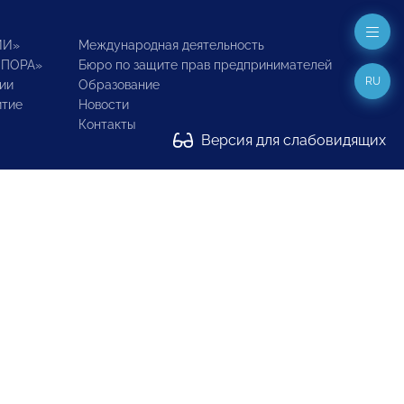
ИИ»
Международная деятельность
ОПОРА»
Бюро по защите прав предпринимателей
RU
ии
Образование
итие
Новости
Контакты
Версия для слабовидящих