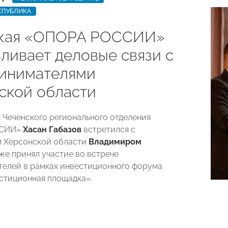
СПУБЛИКА
кая «ОПОРА РОССИИ»
вливает деловые связи с
инимателями
ской области
 Чеченского регионального отделения
ССИИ»
Хасан Габазов
встретился с
м Херсонской области
Владимиром
кже принял участие во встрече
елей в рамках инвестиционного форума
стиционная площадка».