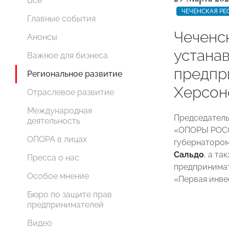
Все
ЧЕЧЕНСКАЯ РЕ
Главные события
Чеченс
Анонсы
устана
Важное для бизнеса
предпр
Региональное развитие
Херсон
Отраслевое развитие
Международная
Председатель
деятельность
«ОПОРЫ РО
ОПОРА в лицах
губернаторо
Сальдо
, а та
Пресса о нас
предпринимат
Особое мнение
«Первая инве
Бюро по защите прав
предпринимателей
Видео