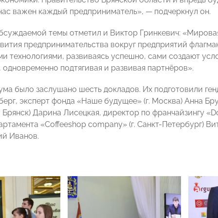
 нас важен каждый предприниматель», — подчеркнул он.
бсуждаемой темы отметил и Виктор Гринкевич: «Мирова
вития предпринимательства вокруг предприятий флагма
и технологиями, развиваясь успешно, сами создают усло
, одновременно подтягивая и развивая партнёров».
ума было заслушано шесть докладов. Их подготовили ге
ерг, эксперт фонда «Наше будущее» (г. Москва) Анна Б
. Брянск) Дарина Лисецкая, директор по франчайзингу «Dom
артамента «Coffeeshop company» (г. Санкт-Петербург) В
ий Иванов.