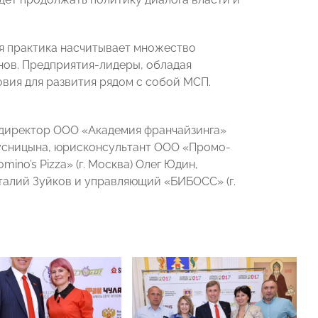
я практика насчитывает множество
нов. Предприятия-лидеры, обладая
вия для развития рядом с собой МСП.
ндиректор ООО «Академия франчайзинга»
русницына, юрисконсультант ООО «Промо-
ino’s Pizza» (г. Москва) Олег Юдин,
италий Зуйков и управляющий «БИБОСС» (г.