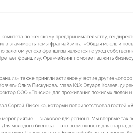
 комитета по женскому предпринимательству, гендирек
ила значимость темы франчайзинга: «Общая мысль и пос
но залогом успеха франшизы является не уход собственни
обретает франшизу. Франчайзинг помогает выжить бизнес
раншиз» также приняли активное участие другие «опор
Ковчег» Ольга Пискунова, глава КФХ Эдуард Козеев, ди
иректор ООО «Пансион для проживания пожилых людей и
ал Сергей Лысенко, который поприветствовал гостей «Я
 мероприятие — знаковое для региона. Мы впервые так 
. Для молодого бизнеса — это возможность для старта, д
кономики. Правительство Брянской области и впредь бу