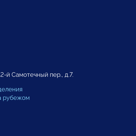
 2-й Самотечный пер., д.7.
деления
а рубежом