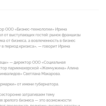
тор ООО «Бизнес-технологии» Ирина
ыл от выступающих гостей: рынок франшизы
ка от бизнеса, а вовлеченность в бизнес
у в период кризиса», — говорит Ирина
овцы» — директор ООО «Социальная
ректор парикмахерской «Жемчужина» Алина
 инвалидов» Светлана Макарова.
рмарки» от имени губернатора.
всесторонне затрагиваем тему
ля зрелого бизнеса — это возможности
дет продолжать политику диалога власти и