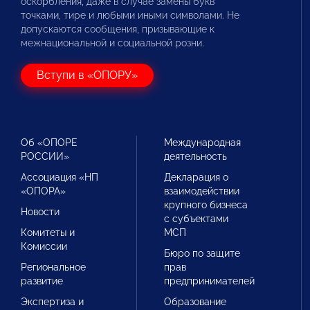
оскорбления, даже в случае замены букв
точками, тире и любыми иными символами. Не
допускаются сообщения, призывающие к
межнациональной и социальной розни.
Вступи в «ОПОРУ»
Об «ОПОРЕ
Международная
РОССИИ»
деятельность
Ассоциация «НП
Декларация о
«ОПОРА»
взаимодействии
крупного бизнеса
Новости
с субъектами
Комитеты и
МСП
Комиссии
Бюро по защите
Региональное
прав
развитие
предпринимателей
Экспертиза и
Образование