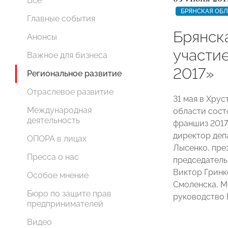
Все
БРЯНСКАЯ ОБЛ
Главные события
Брянск
Анонсы
участи
Важное для бизнеса
2017»
Региональное развитие
Отраслевое развитие
31 мая в Хру
Международная
области сост
деятельность
франшиз 2017
директор деп
ОПОРА в лицах
Лысенко, пре
Пресса о нас
председател
Виктор Гринк
Особое мнение
Смоленска, М
Бюро по защите прав
руководство 
предпринимателей
Видео