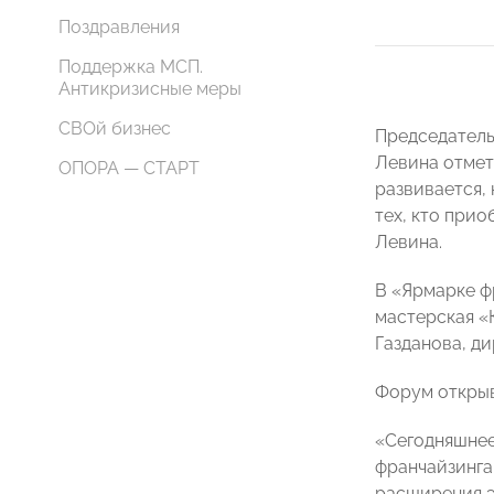
Поздравления
Поддержка МСП.
Антикризисные меры
СВОй бизнес
Председатель
Левина отмет
ОПОРА — СТАРТ
развивается, 
тех, кто при
Левина.
В «Ярмарке ф
мастерская «
Газданова, д
Форум открыв
«Сегодняшнее
франчайзинга
расширения э