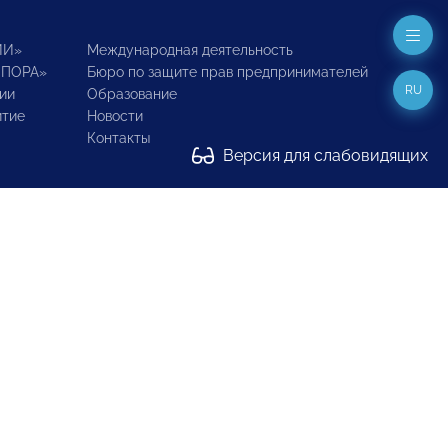
ИИ»
Международная деятельность
ОПОРА»
Бюро по защите прав предпринимателей
RU
ии
Образование
итие
Новости
Контакты
Версия для слабовидящих