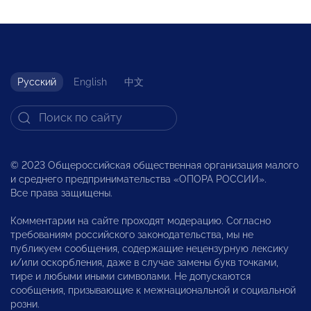
Русский
English
中文
© 2023 Общероссийская общественная организация малого
и среднего предпринимательства «ОПОРА РОССИИ».
Все права защищены.
Комментарии на сайте проходят модерацию. Согласно
требованиям российского законодательства, мы не
публикуем сообщения, содержащие нецензурную лексику
и/или оскорбления, даже в случае замены букв точками,
тире и любыми иными символами. Не допускаются
сообщения, призывающие к межнациональной и социальной
розни.