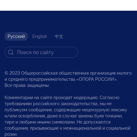
Русский
English
中文
© 2023 Общероссийская общественная организация малого
и среднего предпринимательства «ОПОРА РОССИИ».
Все права защищены.
Комментарии на сайте проходят модерацию. Согласно
требованиям российского законодательства, мы не
публикуем сообщения, содержащие нецензурную лексику
и/или оскорбления, даже в случае замены букв точками,
тире и любыми иными символами. Не допускаются
сообщения, призывающие к межнациональной и социальной
розни.