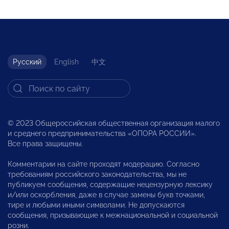
Русский
English
中文
© 2023 Общероссийская общественная организация малого
и среднего предпринимательства «ОПОРА РОССИИ».
Все права защищены.
Комментарии на сайте проходят модерацию. Согласно
требованиям российского законодательства, мы не
публикуем сообщения, содержащие нецензурную лексику
и/или оскорбления, даже в случае замены букв точками,
тире и любыми иными символами. Не допускаются
сообщения, призывающие к межнациональной и социальной
розни.