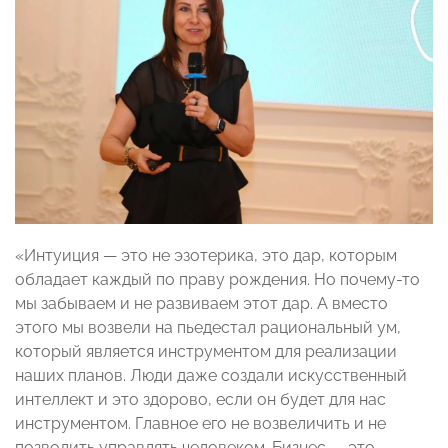
«Интуиция — это не эзотерика, это дар, которым
обладает каждый по праву рождения. Но почему-то
мы забываем и не развиваем этот дар. А вместо
этого мы возвели на пьедестал рациональный ум,
который является инструментом для реализации
наших планов. Люди даже создали искусственный
интеллект и это здорово, если он будет для нас
инструментом. Главное его не возвеличить и не
позволить управлять человеком. Бизнес — это