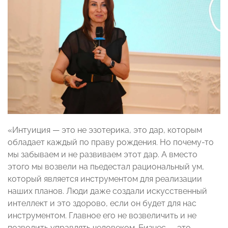
«Интуиция — это не эзотерика, это дар, которым
обладает каждый по праву рождения. Но почему-то
мы забываем и не развиваем этот дар. А вместо
этого мы возвели на пьедестал рациональный ум,
который является инструментом для реализации
наших планов. Люди даже создали искусственный
интеллект и это здорово, если он будет для нас
инструментом. Главное его не возвеличить и не
позволить управлять человеком. Бизнес — это