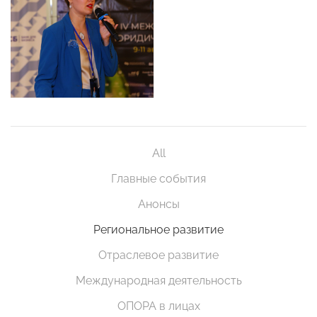
All
Главные события
Анонсы
Региональное развитие
Отраслевое развитие
Международная деятельность
ОПОРА в лицах