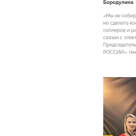
Бородулина
,
«Мы не собир
но сделать к
селлеров и р
связан с эле
Председатель
РОССИИ», ген