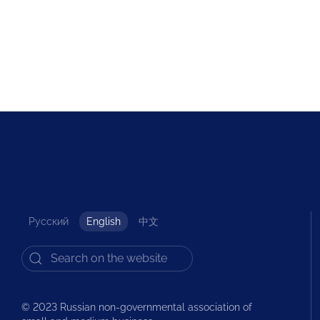
Русский
English
中文
© 2023 Russian non-governmental association of