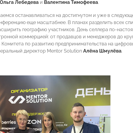
Ольга Лебедева
и
Валентина Тимофеева
.
аемся останавливаться на достигнутом и уже в следующе
онференцию еще масштабнее. В планах разделить всех сп
асширить географию участников. День селлера по-настоя
ктронной коммерцией: от продавцов и менеджеров до кр
 Комитета по развитию предпринимательства на цифро
еральный директор Mentor Solution
Алёна Шмулёва
.