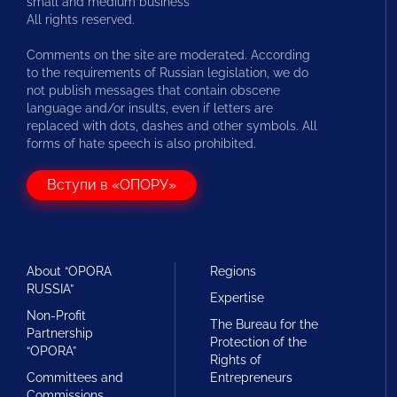
small and medium business
All rights reserved.
Comments on the site are moderated. According
to the requirements of Russian legislation, we do
not publish messages that contain obscene
language and/or insults, even if letters are
replaced with dots, dashes and other symbols. All
forms of hate speech is also prohibited.
Вступи в «ОПОРУ»
About “OPORA
Regions
RUSSIA”
Expertise
Non-Profit
The Bureau for the
Partnership
Protection of the
“OPORA”
Rights of
Committees and
Entrepreneurs
Commissions