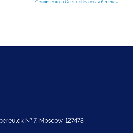
Юридического Слета «Правовая беседа»
pereulok № 7, Moscow, 127473