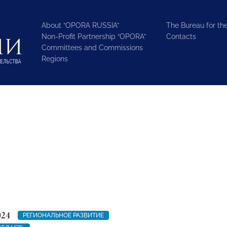
About “OPORA RUSSIA”
The Bureau for the
Non-Profit Partnership “OPORA”
Contacts
Committees and Commissions
Regions
024
РЕГИОНАЛЬНОЕ РАЗВИТИЕ