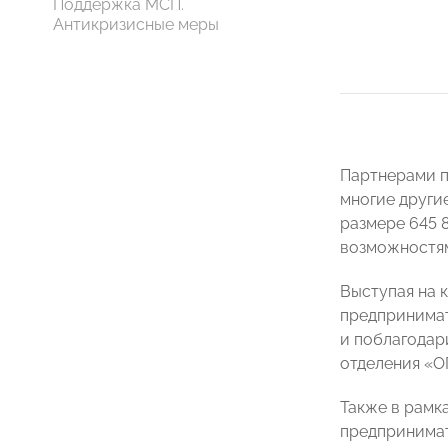
Поддержка МСП.
Антикризисные меры
Партнерами пр
многие други
размере 645 
возможностям
Выступая на 
предпринима
и поблагодар
отделения «О
Также в рамк
предпринима