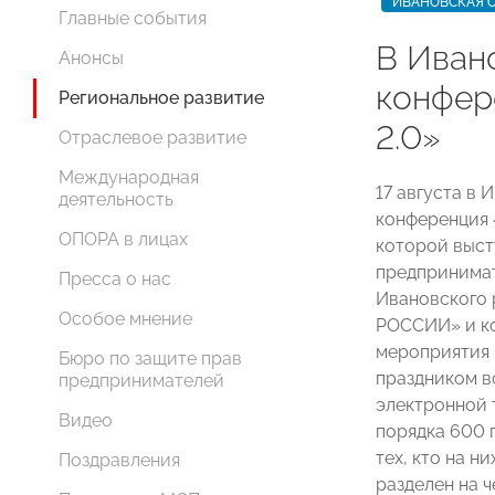
ИВАНОВСКАЯ 
Главные события
В Иван
Анонсы
конфер
Региональное развитие
2.0»
Отраслевое развитие
Международная
17 августа в
деятельность
конференция 
ОПОРА в лицах
которой выст
предпринимат
Пресса о нас
Ивановского 
Особое мнение
РОССИИ» и ко
мероприятия 
Бюро по защите прав
праздником вс
предпринимателей
электронной 
Видео
порядка 600 
тех, кто на н
Поздравления
разделен на ч