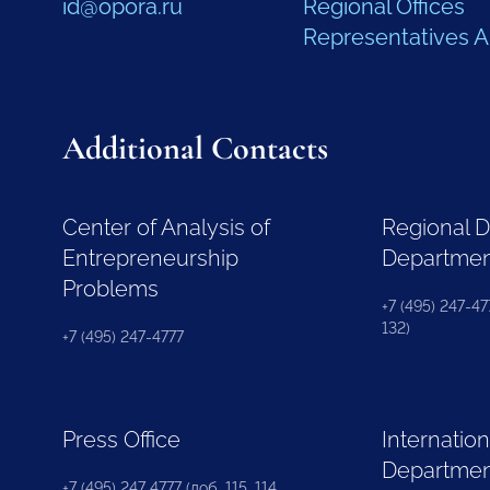
id@opora.ru
Regional Offices
Representatives 
Additional Contacts
Center of Analysis of
Regional 
Entrepreneurship
Departme
Problems
+7 (495) 247-477
132)
+7 (495) 247-4777
Press Office
Internation
Departme
+7 (495) 247 4777 (доб. 115, 114,