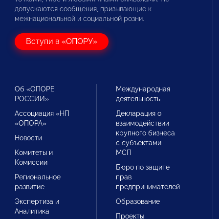
допускаются сообщения, призывающие к
межнациональной и социальной розни.
Вступи в «ОПОРУ»
Об «ОПОРЕ
Международная
РОССИИ»
деятельность
Ассоциация «НП
Декларация о
«ОПОРА»
взаимодействии
крупного бизнеса
Новости
с субъектами
Комитеты и
МСП
Комиссии
Бюро по защите
Региональное
прав
развитие
предпринимателей
Экспертиза и
Образование
Аналитика
Проекты