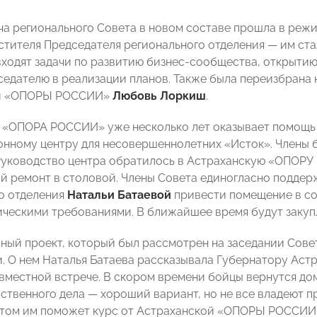
ча регионального Совета в новом составе прошла в ре
стителя Председателя регионального отделения — им ст
входят задачи по развитию бизнес-сообщества, открытию
едателю в реализации планов. Также была переизбрана
ой «ОПОРЫ РОССИИ»
Любовь Лоркиш
.
 «ОПОРА РОССИИ» уже несколько лет оказывает помощь
нному центру для несовершеннолетних «Исток». Члены 
Руководство центра обратилось в Астраханскую «ОПОРУ
й ремонт в столовой. Члены Совета единогласно подде
о отделения
Натальи Батаевой
привести помещение в со
ческими требованиями. В ближайшее время будут закуп
ный проект, который был рассмотрен на заседании Сове
. О нем Наталья Батаева рассказывала Губернатору Аст
вместной встрече. В скором времени бойцы вернутся до
ственного дела — хороший вариант, но не все владеют 
этом им поможет курс от Астраханской «ОПОРЫ РОССИИ»