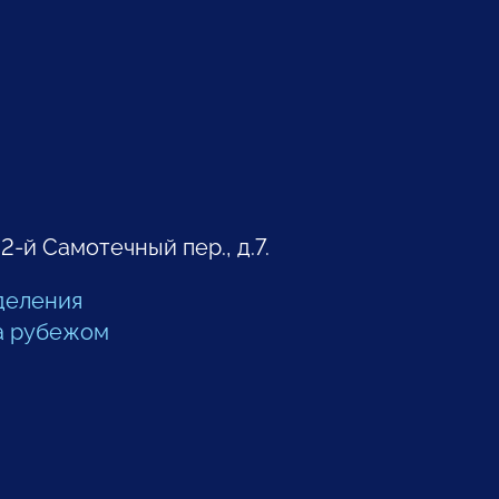
 2-й Самотечный пер., д.7.
деления
а рубежом