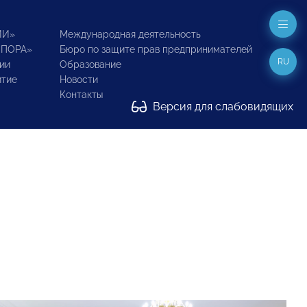
ИИ»
Международная деятельность
ОПОРА»
Бюро по защите прав предпринимателей
RU
ии
Образование
итие
Новости
Контакты
Версия для слабовидящих