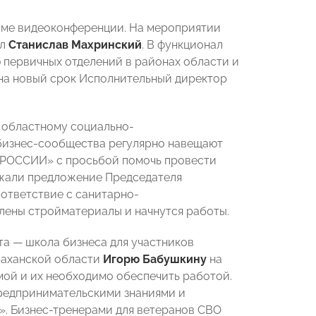
жиме видеоконференции. На мероприятии
ал
Станислав Махринский
. В функционал
 первичных отделений в районах области и
 на новый срок Исполнительный директор
 областному социально-
бизнес-сообщества регулярно навещают
 РОССИИ» с просьбой помочь провести
ржали предложение Председателя
ответствие с санитарно-
лены стройматериалы и начнутся работы.
та — школа бизнеса для участников
раханской области
Игорю Бабушкину
на
мой и их необходимо обеспечить работой.
предпринимательскими знаниями и
. Бизнес-тренерами для ветеранов СВО