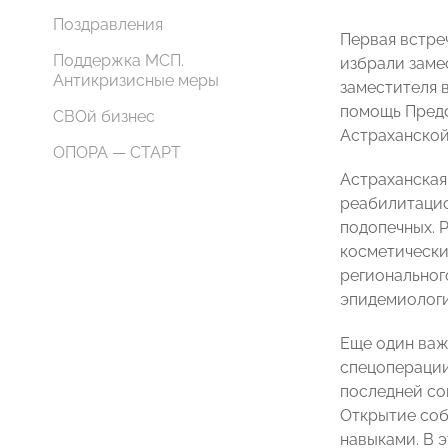
Поздравления
Первая встре
Поддержка МСП.
избрали заме
Антикризисные меры
заместителя 
помощь Предс
СВОй бизнес
Астраханск
ОПОРА — СТАРТ
Астраханская
реабилитацио
подопечных. 
косметически
региональног
эпидемиологи
Еще один важ
спецоперации
последней со
Открытие соб
навыками. В 