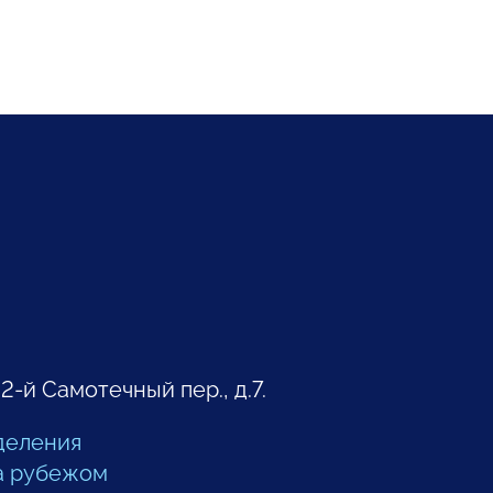
 2-й Самотечный пер., д.7.
деления
а рубежом