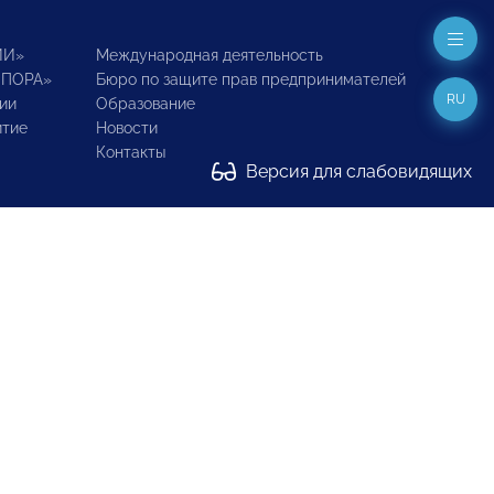
ИИ»
Международная деятельность
ОПОРА»
Бюро по защите прав предпринимателей
RU
ии
Образование
итие
Новости
Контакты
Версия для слабовидящих