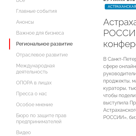
Все
АСТРАХАНСКАЯ
Главные события
Астрах
Анонсы
РОССИИ
Важное для бизнеса
конфер
Региональное развитие
Отраслевое развитие
В Санкт-Пете
Международная
сфере онлайн
деятельность
руководители
проджекты, м
ОПОРА в лицах
кураторы, ть
Пресса о нас
чтобы подели
выступила Пр
Особое мнение
Астраханског
Бюро по защите прав
РОССИИ», биз
предпринимателей
Видео