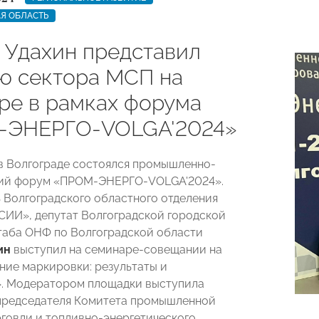
Я ОБЛАСТЬ
 Удахин представил
ю сектора МСП на
ре в рамках форума
-ЭНЕРГО-VOLGA'2024»
 в Волгограде состоялся промышленно-
кий форум «ПРОМ-ЭНЕРГО-VOLGA'2024».
 Волгоградского областного отделения
ИИ», депутат Волгоградской городской
таба ОНФ по Волгоградской области
ин
выступил на семинаре-совещании на
ние маркировки: результаты и
. Модератором площадки выступила
председателя Комитета промышленной
рговли и топливно-энергетического