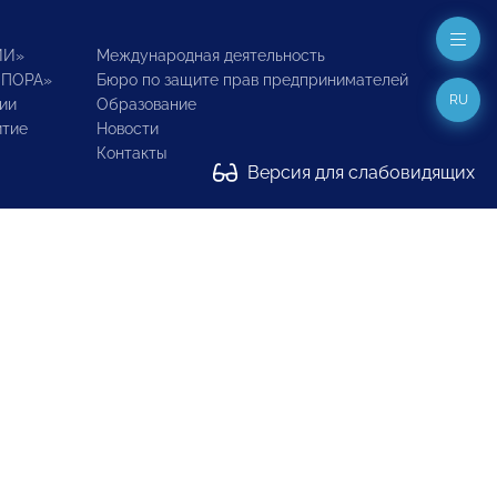
ИИ»
Международная деятельность
ОПОРА»
Бюро по защите прав предпринимателей
RU
ии
Образование
итие
Новости
Контакты
Версия для слабовидящих