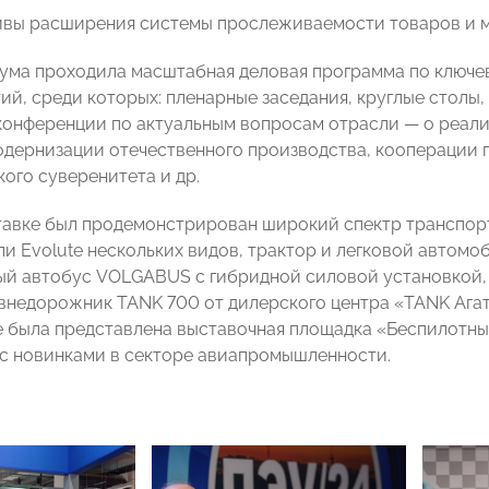
ивы расширения системы прослеживаемости товаров и м
ума проходила масштабная деловая программа по ключев
ий, среди которых: пленарные заседания, круглые столы,
конференции по актуальным вопросам отрасли — о реал
одернизации отечественного производства, кооперации 
кого суверенитета и др.
тавке был продемонстрирован широкий спектр транспорт
и Evolute нескольких видов, трактор и легковой автомо
й автобус VOLGABUS с гибридной силовой установкой,
внедорожник TANK 700 от дилерского центра «TANK Ага
 была представлена выставочная площадка «Беспилотны
с новинками в секторе авиапромышленности.