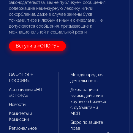
законодательства, мы не публикуем сообщения,
содержащие нецензурную лексику и/или
оскорбления, даже в случае замены букв
точками, тире и любыми иными символами. Не
допускаются сообщения, призывающие к
межнациональной и социальной розни.
Вступи в «ОПОРУ»
Об «ОПОРЕ
Международная
РОССИИ»
деятельность
Ассоциация «НП
Декларация о
«ОПОРА»
взаимодействии
крупного бизнеса
Новости
с субъектами
Комитеты и
МСП
Комиссии
Бюро по защите
Региональное
прав