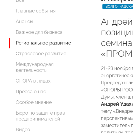
Все
ВОЛГОГРАДСКА
Главные события
Андрей
Анонсы
позици
Важное для бизнеса
семина
Региональное развитие
«ПРОМ
Отраслевое развитие
Международная
21-23 ноября
деятельность
энергетичес
ОПОРА в лицах
Председатель
«ОПОРЫ РОСС
Пресса о нас
Думы, член ш
Особое мнение
Андрей Удах
тему «Внедре
Бюро по защите прав
перспективы»
предпринимателей
заместитель 
Видео
политики, то