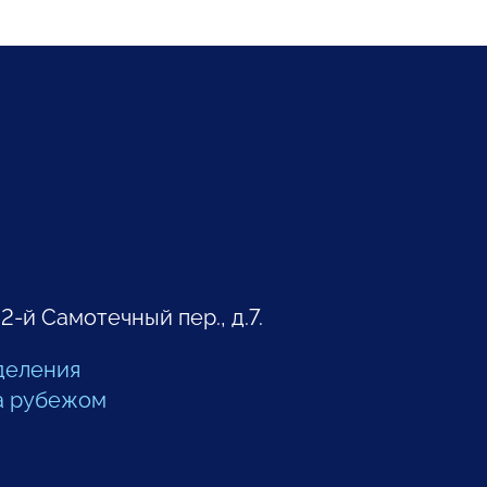
 2-й Самотечный пер., д.7.
деления
а рубежом