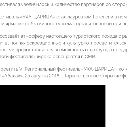
естиваля увеличилось и количество партнеров со сторо
фестиваль «УХА-ЦАРИЦА» стал лауреатом 1 степени в но
й ярмарке событийного туризма, организованной при п
ссоздаёт атмосферу настоящего туристского похода с ры
и, выполняя рекреационные и культурно-просветительск
е гостям предоставляется возможность отдохнуть, а пред
тоги фестиваля широко освещаются в СМИ.
осетить VI Региональный фестиваль «УХА-ЦАРИЦА», котор
«Абалак», 25 августа 2018 г. Торжественное открытие фе