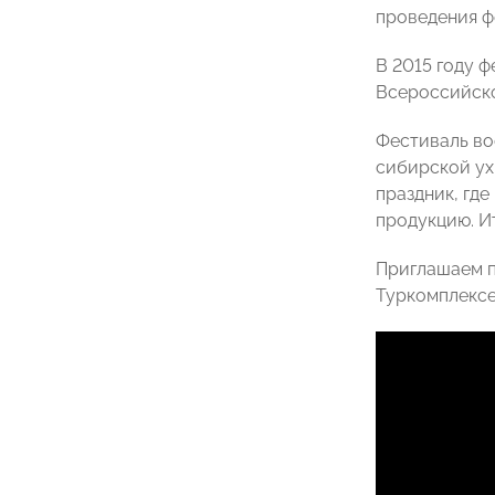
проведения ф
В 2015 году 
Всероссийско
Фестиваль во
сибирской ух
праздник, гд
продукцию. И
Приглашаем п
Туркомплексе 