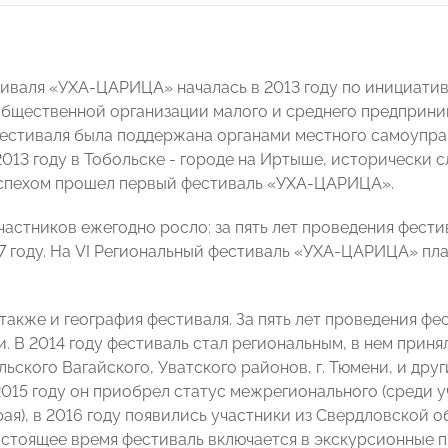
иваля «УХА-ЦАРИЦА» началась в 2013 году по инициати
 общественной организации малого и среднего предпри
естиваля была поддержана органами местного самоупр
 2013 году в Тобольске - городе на Иртыше, историческ
успехом прошел первый фестиваль «УХА-ЦАРИЦА».
астников ежегодно росло: за пять лет проведения фестива
17 году. На VI Региональный фестиваль «УХА-ЦАРИЦА» пла
также и география фестиваля. За пять лет проведения ф
и. В 2014 году фестиваль стал региональным, в нем принял
льского Вагайского, Уватского районов, г. Тюмени, и д
 2015 году он приобрел статус межрегионального (среди 
ая), в 2016 году появились участники из Свердловской обла
настоящее время фестиваль включается в экскурсионные 