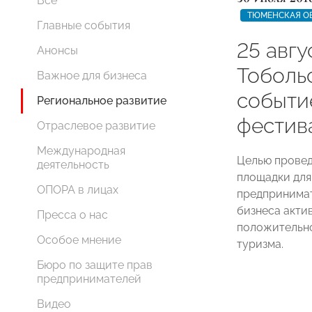
Все
ТЮМЕНСКАЯ О
Главные события
25 авгу
Анонсы
Тоболь
Важное для бизнеса
событи
Региональное развитие
фестив
Отраслевое развитие
Международная
Целью провед
деятельность
площадки для
ОПОРА в лицах
предпринимат
бизнеса акти
Пресса о нас
положительно
Особое мнение
туризма.
Бюро по защите прав
предпринимателей
Видео