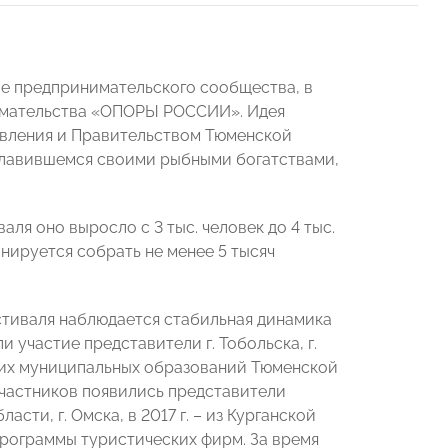
ве предпринимательского сообщества, в
нимательства «ОПОРЫ РОССИИ». Идея
авления и Правительством Тюменской
и славившемся своими рыбными богатствами,
ля оно выросло с 3 тыс. человек до 4 тыс.
нируется собрать не менее 5 тысяч
естиваля наблюдается стабильная динамика
и участие представители г. Тобольска, г.
ругих муниципальных образований Тюменской
участников появились представители
сти, г. Омска, в 2017 г. – из Курганской
программы туристических фирм. За время