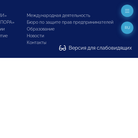
ИИ»
Международная деятельность
ОПОРА»
Бюро по защите прав предпринимателей
RU
ии
Образование
итие
Новости
Контакты
Версия для слабовидящих