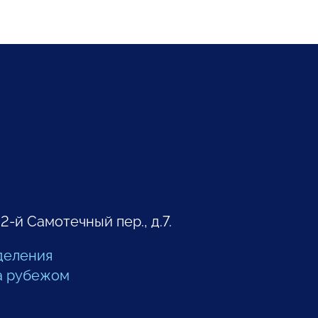
 2-й Самотечный пер., д.7.
деления
а рубежом