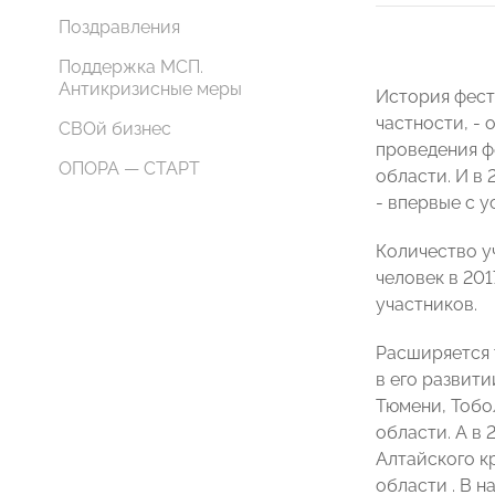
Поздравления
Поддержка МСП.
Антикризисные меры
История фест
частности, -
СВОй бизнес
проведения ф
ОПОРА — СТАРТ
области. И в
- впервые с 
Количество уч
человек в 20
участников.
Расширяется 
в его развити
Тюмени, Тобо
области. А в
Алтайского кр
области . В 