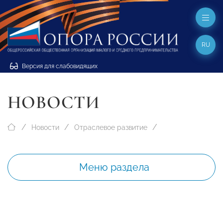
RU
Версия для слабовидящих
НОВОСТИ
Новости
Отраслевое развитие
Меню раздела