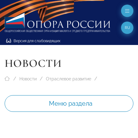
RU
Версия для слабовидящих
НОВОСТИ
Новости
Отраслевое развитие
Меню раздела