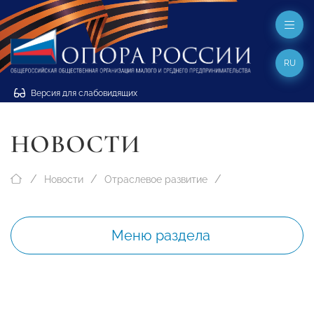
RU
Версия для слабовидящих
НОВОСТИ
Новости
Отраслевое развитие
Меню раздела