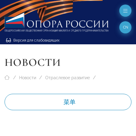
CN
Версия для слабовидящих
НОВОСТИ
Новости
Отраслевое развитие
菜单