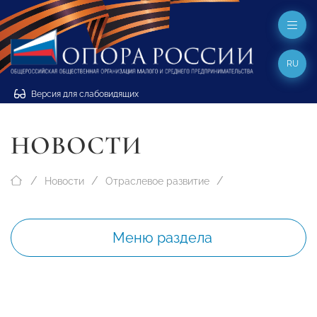
RU
Версия для слабовидящих
НОВОСТИ
Новости
Отраслевое развитие
Меню раздела