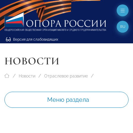
RU
Версия для слабовидящих
НОВОСТИ
Новости
Отраслевое развитие
Меню раздела