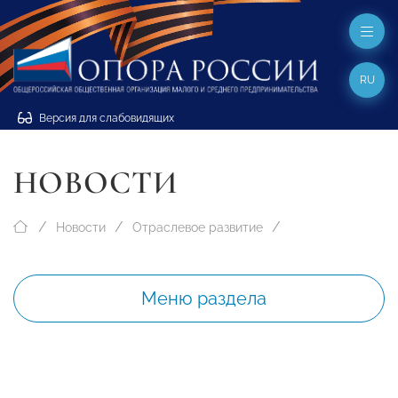
RU
Версия для слабовидящих
НОВОСТИ
Новости
Отраслевое развитие
Меню раздела