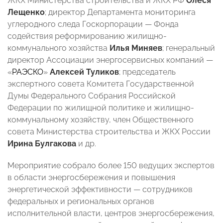
ЖКХ Министерства строительства и ЖКХ РФ
Олеся
Лещенко
; директор Департамента мониторинга
углеродного следа Госкорпорации
—
Фонда
содействия реформированию жилищно-
коммунального хозяйства
Илья Миняев
; генеральный
директор Ассоциации энергосервисных компаний
—
«
РАЭСКО
»
Алексей Туликов
; председатель
экспертного совета Комитета Государственной
Думы Федерального Собрания Российской
Федерации по жилищной политике и жилищно-
коммунальному хозяйству, член Общественного
совета Министерства строительства и ЖКХ России
Ирина Булгакова
и др.
Мероприятие собрало более 150 ведущих экспертов
в области энергосбережения и повышения
энергетической эффективности
—
сотрудников
федеральных и региональных органов
исполнительной власти, центров энергосбережения,