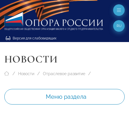
RU
Версия для слабовидящих
НОВОСТИ
Новости
Отраслевое развитие
Меню раздела