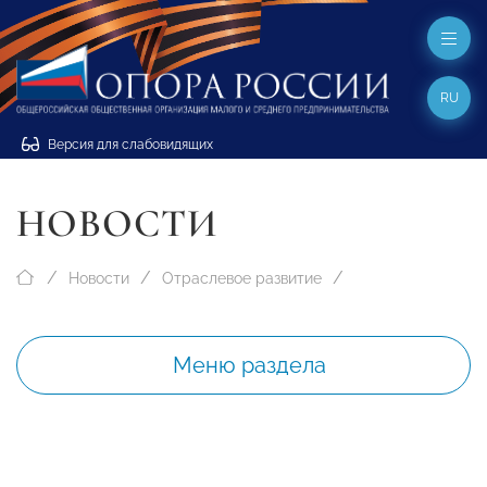
RU
Версия для слабовидящих
НОВОСТИ
Новости
Отраслевое развитие
Меню раздела