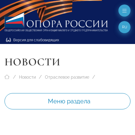
RU
Версия для слабовидящих
НОВОСТИ
Новости
Отраслевое развитие
Меню раздела