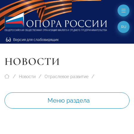
RU
Версия для слабовидящих
НОВОСТИ
Новости
Отраслевое развитие
Меню раздела