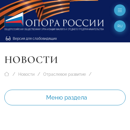
RU
Версия для слабовидящих
НОВОСТИ
Новости
Отраслевое развитие
Меню раздела