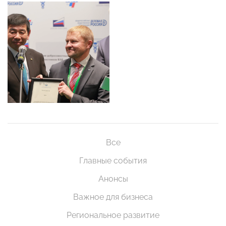
Все
Главные события
Анонсы
Важное для бизнеса
Региональное развитие