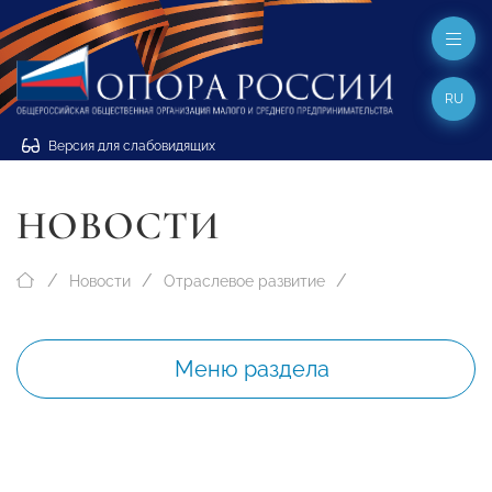
RU
Версия для слабовидящих
НОВОСТИ
Новости
Отраслевое развитие
Меню раздела