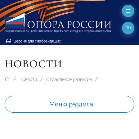
RU
Версия для слабовидящих
НОВОСТИ
Новости
Отраслевое развитие
Меню раздела