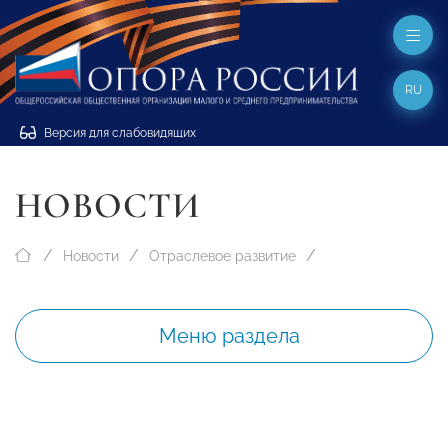
RU
Версия для слабовидящих
НОВОСТИ
Новости
Отраслевое развитие
Меню раздела