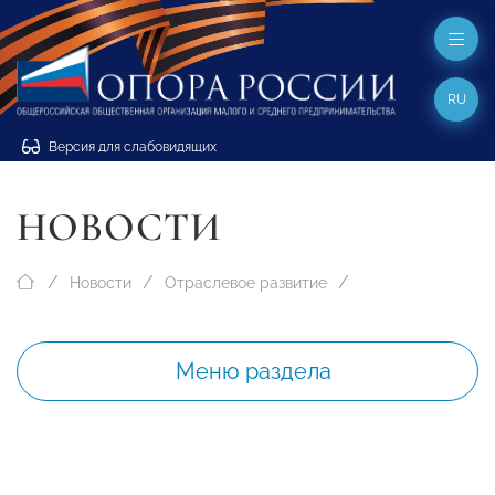
RU
Версия для слабовидящих
НОВОСТИ
Новости
Отраслевое развитие
Меню раздела