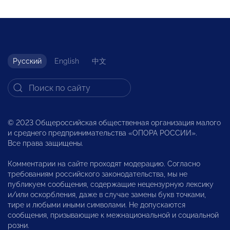
Русский
English
中文
© 2023 Общероссийская общественная организация малого
и среднего предпринимательства «ОПОРА РОССИИ».
Все права защищены.
Комментарии на сайте проходят модерацию. Согласно
требованиям российского законодательства, мы не
публикуем сообщения, содержащие нецензурную лексику
и/или оскорбления, даже в случае замены букв точками,
тире и любыми иными символами. Не допускаются
сообщения, призывающие к межнациональной и социальной
розни.