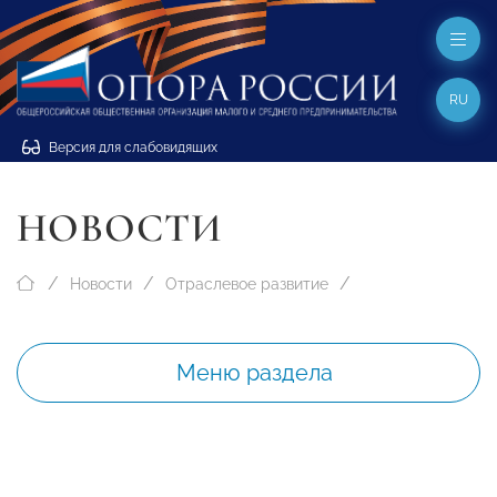
RU
Версия для слабовидящих
НОВОСТИ
Новости
Отраслевое развитие
Меню раздела